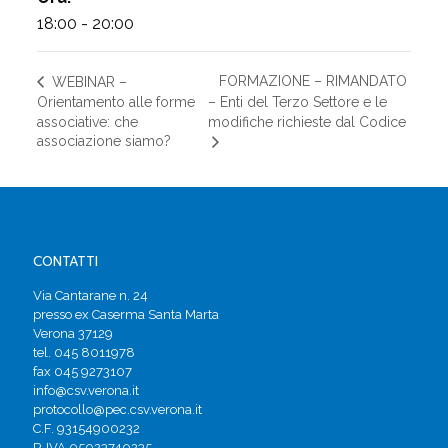
18:00 - 20:00
FORMAZIONE – RIMANDATO
WEBINAR –
Orientamento alle forme
– Enti del Terzo Settore e le
associative: che
modifiche richieste dal Codice
associazione siamo?
CONTATTI
Via Cantarane n. 24
presso ex Caserma Santa Marta
Verona 37129
tel. 045 8011978
fax 045 9273107
info@csv.verona.it
protocollo@pec.csv.verona.it
C.F. 93154900232
P. IVA 05023740235