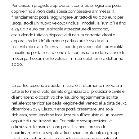
Per ciascun progetto approvato, il contributo regionale potrà
coprire fino al 90% della spesa complessiva ammessa. Il
finanziamento potrà raggiungere un tetto di 50.000 euro per
l’acquisto di un nuovo veicolo (inclusi i modelli a “Km 0”) e fino
a 25.000 euro per le singole attrezzature di soccorso,
escludendo tuttavia dispositivi di natura corrente, droni e
apparati radio. Un’attenzione particolare è rivolta alla
sostenibilità e all’efficienza: il bando prevede infatti premialità
specifiche per la sostituzione e la contestuale rottamazione di
mezzi particolarmente vetusti, immatricolati prima dell’anno
2000.
La partecipazione a questa misura è strettamente riservata a
tutte le forme di volontariato organizzato di protezione civile e
di antincendio boschivo che risultino regolarmente iscritte
nell’elenco territoriale della Regione del Veneto alla data del 31
dicembre 2025. Ciascun ente potrà presentare una sola
richiesta, scegliendo se focalizzarsi sull’acquisto di un mezzo
oppure di un’attrezzatura. Per evitare sovrapposizioni e
ottimizzare le risorse, sono previsti vincoli precisi di
coordinamento: le singole articolazioni territoriali o i gruppi
locali non potranno avanzare istanze autonome qualora il