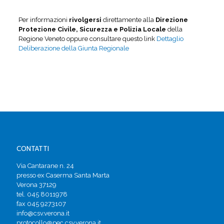
Per informazioni
rivolgersi
direttamente alla
Direzione
Protezione Civile, Sicurezza e Polizia Locale
della
Regione Veneto oppure consultare questo link
Dettaglio
Deliberazione della Giunta Regionale
CONTATTI
Via Cantarane n. 24
presso ex Caserma Santa Marta
Verona 37129
tel. 045 8011978
fax 045 9273107
info@csv.verona.it
protocollo@pec.csv.verona.it