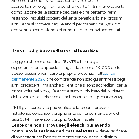
Si ricorda che non sarà necessario rifare questo
accreditamento ogni anno perché nel RUNTS rimane salva la
compilazione della sezione dedicata e che pertanto, fermi
restando i requisiti soggetti dell’ente beneficiario, nei prossimi
anni l’ente si ritroverà negli elenchi permanenti del 5X1000
che vanno accumulando di anno in anno i nuovi accreditati.
Il tuo ETS è già accreditato? Fai la verifica
I soggetti che sono iscritti al RUNTS e hanno già
opportunamente apposto il flag sulla sezione 5X1000 dello
stesso, possono verificare la propria presenza nell’
elenco
permanente 2025
, che comprende non solo gli ammessi degli
anni precedenti, ma anche gli enti che si sono accreditati per la
prima volta nel 2025. L’elenco è stato pubblicato dal Ministero
del Lavoro e Politiche Sociali nel proprio sito il 31 marzo 2025
L’ETS già accreditato può verificare la propria presenza
nell’elenco cercando il proprio ente con la combinazione di
tasti Ctrl-F inserendo il proprio Codice Fiscale.
L’ente che non si trova negli elenchi pur avendo
compilato la sezione dedicata nel RUNTS
, deve verificare
di aver effettuato l’accreditamento controllando la distinta