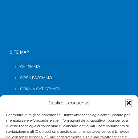
SITE MAP
CHI SIAMO
COSA FACCIAMO
COMUNICATI STAMPA
RISORSE
Gestire il consenso
CONTATTI
Per fornire le migliori esperienze, utilizziamo tecnologie come i cookie per
memorizzare e/o accedere alle informazioni del dispositivo. Il consenso a
AREA RISERVATA
queste tecnologie ci consentirà di elaborare dati quali il comportamento di
navigazione o gli ID univoci su questo sito. Il mancato consenso o la revoca
del consenso possono influire negativamente su alcune caratteristiche e