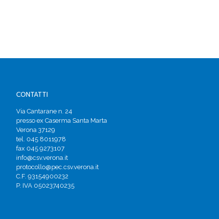
CONTATTI
Via Cantarane n. 24
presso ex Caserma Santa Marta
Verona 37129
tel. 045 8011978
fax 045 9273107
info@csv.verona.it
protocollo@pec.csv.verona.it
C.F. 93154900232
P. IVA 05023740235