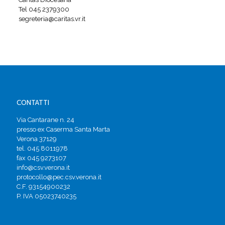
Tel 045 2379300
segreteria@caritas.vr.it
CONTATTI
Via Cantarane n. 24
presso ex Caserma Santa Marta
Verona 37129
tel. 045 8011978
fax 045 9273107
info@csv.verona.it
protocollo@pec.csv.verona.it
C.F. 93154900232
P. IVA 05023740235