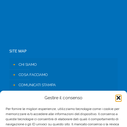
SITE MAP
CHI SIAMO
COSA FACCIAMO
COMUNICATI STAMPA
RISORSE
Gestire il consenso
CONTATTI
Per fornire le migliori esperienze, utilizziamo tecnologie come i cookie per
memorizzare e/o accedere alle informazioni del dispositivo. Il consenso a
AREA RISERVATA
queste tecnologie ci consentirà di elaborare dati quali il comportamento di
navigazione o gli ID univoci su questo sito. Il mancato consenso o la revoca