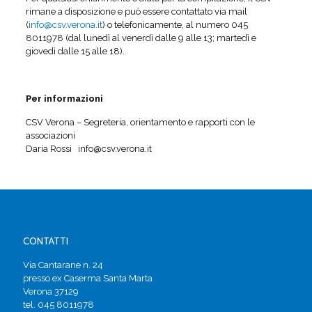
rimane a disposizione e può essere contattato via mail
(
info@csv.verona.it
) o telefonicamente, al numero 045
8011978 (dal lunedì al venerdì dalle 9 alle 13; martedì e
giovedì dalle 15 alle 18).
Per informazioni
CSV Verona – Segreteria, orientamento e rapporti con le
associazioni
Daria Rossi info@csv.verona.it
CONTATTI
Via Cantarane n. 24
presso ex Caserma Santa Marta
Verona 37129
tel. 045 8011978