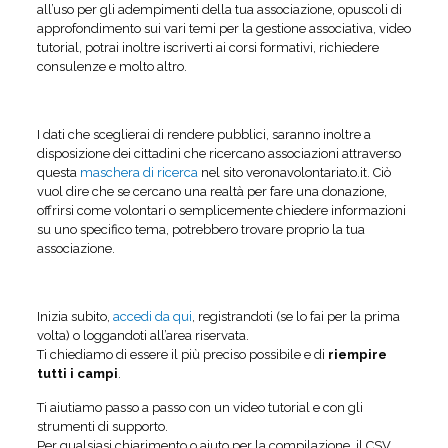
all’uso per gli adempimenti della tua associazione, opuscoli di
approfondimento sui vari temi per la gestione associativa, video
tutorial, potrai inoltre iscriverti ai corsi formativi, richiedere
consulenze e molto altro.
I dati che sceglierai di rendere pubblici, saranno inoltre a
disposizione dei cittadini che ricercano associazioni attraverso
questa
maschera di ricerca
nel sito veronavolontariato.it. Ciò
vuol dire che se cercano una realtà per fare una donazione,
offrirsi come volontari o semplicemente chiedere informazioni
su uno specifico tema, potrebbero trovare proprio la tua
associazione.
Inizia subito,
accedi da qui
, registrandoti (se lo fai per la prima
volta) o loggandoti all’area riservata.
Ti chiediamo di essere il più preciso possibile e di
riempire
tutti i campi
.
Ti aiutiamo passo a passo con un video tutorial e con gli
strumenti di supporto.
Per qualsiasi chiarimento o aiuto per la compilazione, il CSV