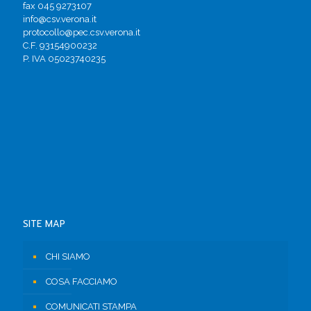
fax 045 9273107
info@csv.verona.it
protocollo@pec.csv.verona.it
C.F. 93154900232
P. IVA 05023740235
SITE MAP
CHI SIAMO
COSA FACCIAMO
COMUNICATI STAMPA