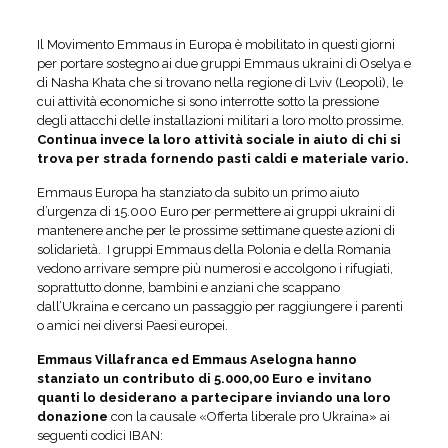
Il Movimento Emmaus in Europa è mobilitato in questi giorni
per portare sostegno ai due gruppi Emmaus ukraini di Oselya e
di Nasha Khata che si trovano nella regione di Lviv (Leopoli), le
cui attività economiche si sono interrotte sotto la pressione
degli attacchi delle installazioni militari a loro molto prossime.
Continua invece la loro attività sociale in aiuto di chi si
trova per strada fornendo pasti caldi e materiale vario.
Emmaus Europa ha stanziato da subito un primo aiuto
d’urgenza di 15.000 Euro per permettere ai gruppi ukraini di
mantenere anche per le prossime settimane queste azioni di
solidarietà. I gruppi Emmaus della Polonia e della Romania
vedono arrivare sempre più numerosi e accolgono i rifugiati,
soprattutto donne, bambini e anziani che scappano
dall’Ukraina e cercano un passaggio per raggiungere i parenti
o amici nei diversi Paesi europei.
Emmaus Villafranca ed Emmaus Aselogna hanno
stanziato un contributo di 5.000,00 Euro e invitano
quanti lo desiderano a partecipare inviando una loro
donazione
con la causale «Offerta liberale pro Ukraina» ai
seguenti codici IBAN: