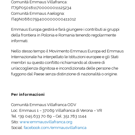
Comunità Emmaus Villafranca:
IT79P0501811700000011125234
Comunità Emmaus Aselogna:
IT49N0880759400000000411012
Emmaus Europa gestirà e farà giungere i contributi ai gruppi
della frontiera in Polonia e Romania tenendo regolarmente
informati.
Nello stesso tempo il Movimento Emmaus Europa ed Emmaus
Internazionale ha interpellato le Istituzioni europee e gli Stati
membri su questo conflitto richiamando al dovere di
un’accoglienza dignitosa e incondizionata delle persone che
fuggono dal Paese senza distinzione di nazionalità o origine.
Per informazioni
Comunità Emmaus Villafranca ODV
Loc. Emmaus 1 – 37069 Villafranca di Verona – VR
Tel. +39 045 633 70 69 – Cel. 351 783 1144
Sito:
www.emmausvillafranca.org
Social:
facebook.com/emmausvillafranca