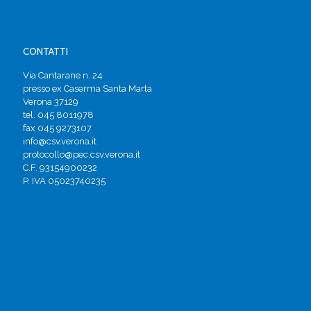
CONTATTI
Via Cantarane n. 24
presso ex Caserma Santa Marta
Verona 37129
tel. 045 8011978
fax 045 9273107
info@csv.verona.it
protocollo@pec.csv.verona.it
C.F. 93154900232
P. IVA 05023740235