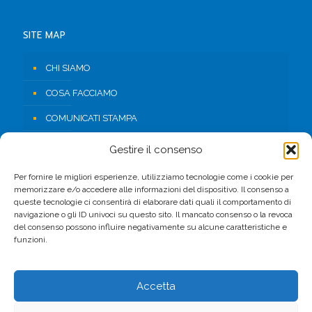
SITE MAP
CHI SIAMO
COSA FACCIAMO
COMUNICATI STAMPA
RISORSE
Gestire il consenso
CONTATTI
Per fornire le migliori esperienze, utilizziamo tecnologie come i cookie per
memorizzare e/o accedere alle informazioni del dispositivo. Il consenso a
AREA RISERVATA
queste tecnologie ci consentirà di elaborare dati quali il comportamento di
navigazione o gli ID univoci su questo sito. Il mancato consenso o la revoca
del consenso possono influire negativamente su alcune caratteristiche e
FACEBOOK
funzioni.
Accetta