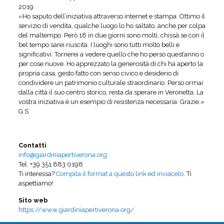
2019:
«Ho saputo dell’iniziativa attraverso internet e stampa. Ottimo il
servizio di vendita, qualche luogo lo ho saltato, anche per colpa
del maltempo. Però 18 in due giorni sono molti, chissà se con il
bel tempo sarei riuscita. I luoghi sono tutti molto belli e
significativi. Tornerei a vedere quello che ho perso quest’anno o
per cose nuove. Ho apprezzato la generosità di chi ha aperto la
propria casa, gesto fatto con senso civico e desiderio di
condividere un patrimonio culturale straordinario. Perso ormai
dalla città il suo centro storico, resta da sperare in Veronetta. La
vostra iniziativa è un esempio di resistenza necessaria. Grazie.»
G.S.
Contatti
info@giardiniapertiverona.org
Tel. +39 351 883 0198
Ti interessa?
Compila il format a questo link ed inviacelo
. Ti
aspettiamo!
Sito web
https://www.giardiniapertiverona.org/