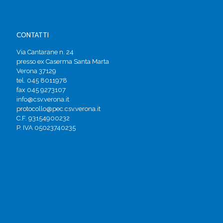
CONTATTI
Via Cantarane n. 24
presso ex Caserma Santa Marta
Verona 37129
tel. 045 8011978
fax 045 9273107
info@csv.verona.it
protocollo@pec.csv.verona.it
C.F. 93154900232
P. IVA 05023740235