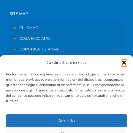
SITE MAP
CHI SIAMO
COSA FACCIAMO
COMUNICATI STAMPA
RISORSE
Gestire il consenso
CONTATTI
Per fornire le migliori esperienze, utilizziamo tecnologie come i cookie per
memorizzare e/o accedere alle informazioni del dispositivo. Il consenso a
AREA RISERVATA
queste tecnologie ci consentirà di elaborare dati quali il comportamento di
navigazione o gli ID univoci su questo sito. Il mancato consenso o la revoca
del consenso possono influire negativamente su alcune caratteristiche e
FACEBOOK
funzioni.
Accetta