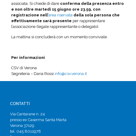
associata. Si chiede di dare
conferma della presenza
entro
e non oltre
martedì 15 giugno
ore 23.59,
con
registrazione nell’
area riservata
della sola persona che
effettivamente sarà presente
per rappresentare
l’associazione (legale rappresentante o delegato).
La mattina si concluderà con un momento conviviale.
Per informazioni
CSV di Verona
Segreteria – Daria Rossi
info@csv.verona.it
CONTATTI
Via Cantarane n. 24
presso ex Caserma Santa Marta
Verona 37129
tel. 045 8011978