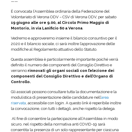
——
È convocata l’Assemblea ordinaria della Federazione del
Volontariato di Verona ODV – CSV di Verona ODV, per sabato
19 giugno alle ore 9.00, al Circolo Primo Maggio di
Montorio, in via Lanificio 60 a Verona
.
Vedremo e approveremo insieme il bilancio consuntivo per il
2020 e il bilancio sociale, ci sarà inoltre l’approvazione delle
modifiche al Regolamento attuativo dello Statuto.
Questa assemblea è particolarmente importante poiché verrà
definito il numero dei componenti del Consiglio Direttivo e
verranno
rinnovati gli o
rgani sociali con l’elezione dei
componenti del Consiglio Direttivo e dell’Organo di
Controllo.
Gli associati possono consultare tutta la documentazione e la
modulistica di presentazione delle candidature nell’
area
riservata
, accessibile con login. A questo link è reperibile inoltre
la convocazione, con tutti i dettagli, anche rispetto la delega.
Al fine di consentire la partecipazione all’Assemblea in modo
sicuro, nel rispetto della normativa anti COVID-19 sarà
consentita la presenza di un solo rappresentante per ciascuna