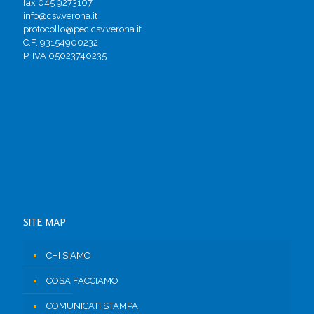
fax 045 9273107
info@csv.verona.it
protocollo@pec.csv.verona.it
C.F. 93154900232
P. IVA 05023740235
SITE MAP
CHI SIAMO
COSA FACCIAMO
COMUNICATI STAMPA