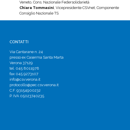
Veneto, Cons. Nazionale Federsolidarietà
Chiara Tommasini
, Vicepresidente CSVnet, Componente
Consiglio Nazionale TS
CONTATTI
Via Cantarane n. 24
presso ex Caserma Santa Marta
Verona 37129
tel. 045 8011978
fax 045 9273107
info@csv.verona.it
protocollo@pec.csv.verona.it
C.F. 93154900232
P. IVA 05023740235