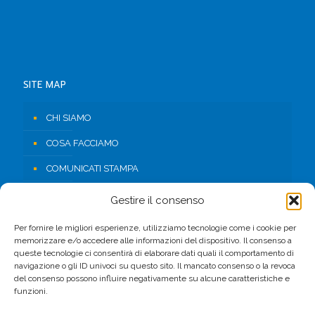
SITE MAP
CHI SIAMO
COSA FACCIAMO
COMUNICATI STAMPA
RISORSE
Gestire il consenso
CONTATTI
Per fornire le migliori esperienze, utilizziamo tecnologie come i cookie per
memorizzare e/o accedere alle informazioni del dispositivo. Il consenso a
AREA RISERVATA
queste tecnologie ci consentirà di elaborare dati quali il comportamento di
navigazione o gli ID univoci su questo sito. Il mancato consenso o la revoca
del consenso possono influire negativamente su alcune caratteristiche e
FACEBOOK
funzioni.