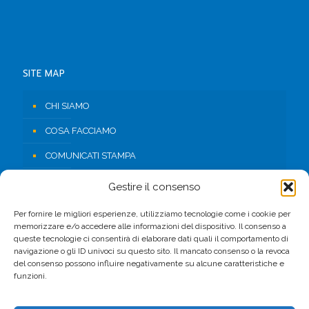
SITE MAP
CHI SIAMO
COSA FACCIAMO
COMUNICATI STAMPA
RISORSE
Gestire il consenso
CONTATTI
Per fornire le migliori esperienze, utilizziamo tecnologie come i cookie per
memorizzare e/o accedere alle informazioni del dispositivo. Il consenso a
AREA RISERVATA
queste tecnologie ci consentirà di elaborare dati quali il comportamento di
navigazione o gli ID univoci su questo sito. Il mancato consenso o la revoca
del consenso possono influire negativamente su alcune caratteristiche e
FACEBOOK
funzioni.