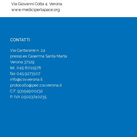
Via Giovanni Cotta 4, Verona
www.mediciperlapace.org
CONTATTI
Via Cantarane n. 24
presso ex Caserma Santa Marta
Verona 37129
tel. 045 8011978
fax 045 9273107
info@csv.verona.it
protocollo@pec.csv.verona.it
C.F. 93154900232
P. IVA 05023740235