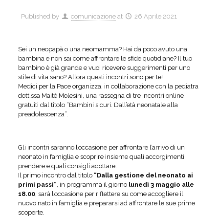
Published by
comunicazione
at
26 Aprile 2021
Sei un neopapà o una neomamma? Hai da poco avuto una
bambina e non sai come affrontare le sfide quotidiane? Il tuo
bambino è già grande e vuoi ricevere suggerimenti per uno
stile di vita sano? Allora questi incontri sono per te!
Medici per la Pace organizza, in collaborazione con la pediatra
dott.ssa Maité Molesini, una rassegna di tre incontri online
gratuiti dal titolo “Bambini sicuri. Dall’età neonatale alla
preadolescenza”.
Gli incontri saranno l’occasione per affrontare l’arrivo di un
neonato in famiglia e scoprire insieme quali accorgimenti
prendere e quali consigli adottare.
Il primo incontro dal titolo
“Dalla gestione del neonato ai
primi passi”
, in programma il giorno
lunedì 3 maggio alle
18.00
, sarà l’occasione per riflettere su come accogliere il
nuovo nato in famiglia e prepararsi ad affrontare le sue prime
scoperte.