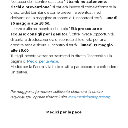
Nel secondo incontro, dal titolo
“Il bambino autonomo:
rischi e prevenzione”
si parlerà invece di come affrontare la
crescita del bambino e come prevenire eventuali rischi
derivanti dalla maggiore autonomia. L’incontro si terrà il
lunedì
10 maggio alle 18.00
.
Il terzo e ultimo incontro, dal titolo
“Età prescolare e
scolare: consigli per i genitori”
, offre invece l’opportunità
di parlare di educazione a un corretto stile di vita per una
crescita sana e sicura. L’incontro si terrà il
lunedì 17 maggio
alle 18.00
.
Tutti gli incontri verranno trasmessi in diretta Facebook sulla
pagina di
Medici per la Pace
.
Medici per la Pace invita tutte e tutti a partecipare e a diffondere
l’iniziativa.
Per maggiori informazioni sull’evento, chiamare il numero
045/8401310 oppure visitare il sito
www.mediciperlapace.org
Medici per la pace