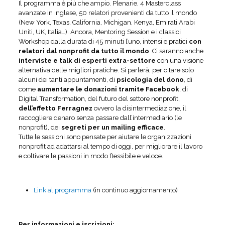
Il programma è più che ampio. Plenarie, 4 Masterclass
avanzate in inglese, 50 relatori provenienti da tutto il mondo
(New York, Texas, California, Michigan, Kenya, Emirati Arabi
Uniti, UK, Italia…). Ancora, Mentoring Session e i classici
Workshop dalla durata di 45 minuti l’uno, intensi e pratici
con
relatori dal nonprofit da tutto il mondo
. Ci saranno anche
interviste e talk di esperti extra-settore
con una visione
alternativa delle migliori pratiche. Si parlerà, per citare solo
alcuni dei tanti appuntamenti, di
psicologia del dono
, di
come
aumentare le donazioni tramite Facebook
, di
Digital Transformation, del futuro del settore nonprofit,
dell’effetto Ferragnez
ovvero la disintermediazione, il
raccogliere denaro senza passare dall’intermediario (le
nonprofit), dei
segreti per un mailing efficace
.
Tutte le sessioni sono pensate per aiutare le organizzazioni
nonprofit ad adattarsi al tempo di oggi, per migliorare il lavoro
e coltivare le passioni in modo flessibile e veloce.
Link al programma
(in continuo aggiornamento)
Per informazioni e iscrizioni: