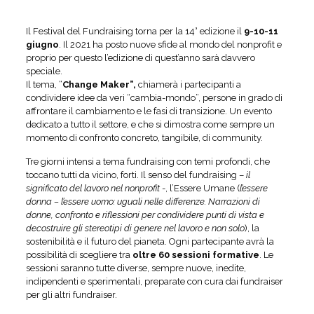
Il Festival del Fundraising torna per la 14° edizione il
9-10-11
giugno
. Il 2021 ha posto nuove sfide al mondo del nonprofit e
proprio per questo l’edizione di quest’anno sarà davvero
speciale.
Il tema, “
Change Maker”,
chiamerà i partecipanti a
condividere idee da veri “cambia-mondo”, persone in grado di
affrontare il cambiamento e le fasi di transizione. Un evento
dedicato a tutto il settore, e che si dimostra come sempre un
momento di confronto concreto, tangibile, di community.
Tre giorni intensi a tema fundraising con temi profondi, che
toccano tutti da vicino, forti. Il senso del fundraising –
il
significato del lavoro nel nonprofit
-, l’Essere Umane (
l’essere
donna – l’essere uomo: uguali nelle differenze. Narrazioni di
donne, confronto e riflessioni per condividere punti di vista e
decostruire gli stereotipi di genere nel lavoro e non solo
), la
sostenibilità e il futuro del pianeta. Ogni partecipante avrà la
possibilità di scegliere tra
oltre 60 sessioni formative
. Le
sessioni saranno tutte diverse, sempre nuove, inedite,
indipendenti e sperimentali, preparate con cura dai fundraiser
per gli altri fundraiser.