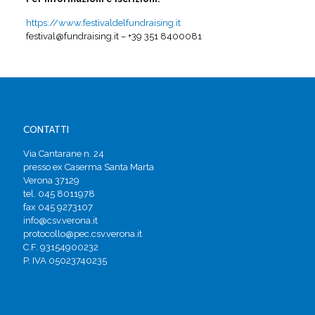
https://www.festivaldelfundraising.it
festival@fundraising.it – +39 351 8400081
CONTATTI
Via Cantarane n. 24
presso ex Caserma Santa Marta
Verona 37129
tel. 045 8011978
fax 045 9273107
info@csv.verona.it
protocollo@pec.csv.verona.it
C.F. 93154900232
P. IVA 05023740235