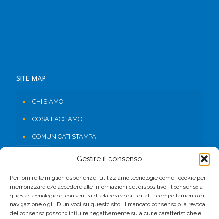
SITE MAP
CHI SIAMO
COSA FACCIAMO
COMUNICATI STAMPA
RISORSE
Gestire il consenso
CONTATTI
Per fornire le migliori esperienze, utilizziamo tecnologie come i cookie per
memorizzare e/o accedere alle informazioni del dispositivo. Il consenso a
AREA RISERVATA
queste tecnologie ci consentirà di elaborare dati quali il comportamento di
navigazione o gli ID univoci su questo sito. Il mancato consenso o la revoca
del consenso possono influire negativamente su alcune caratteristiche e