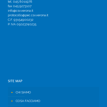
tel. 045 8011978
fax 045 9273107
info@csv.verona.it
protocollo@pec.csv.verona.it
C.F. 93154900232
P. IVA 05023740235
SITE MAP
CHI SIAMO
COSA FACCIAMO