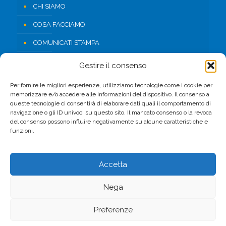
CHI SIAMO
COSA FACCIAMO
COMUNICATI STAMPA
RISORSE
Gestire il consenso
CONTATTI
Per fornire le migliori esperienze, utilizziamo tecnologie come i cookie per
memorizzare e/o accedere alle informazioni del dispositivo. Il consenso a
AREA RISERVATA
queste tecnologie ci consentirà di elaborare dati quali il comportamento di
navigazione o gli ID univoci su questo sito. Il mancato consenso o la revoca
del consenso possono influire negativamente su alcune caratteristiche e
FACEBOOK
funzioni.
Accetta
Nega
© 2017 CSV. All Rights Reserved. -
Privacy Policy
Preferenze