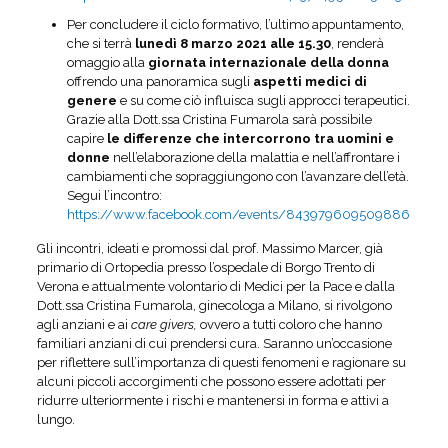
Per concludere il ciclo formativo, l’ultimo appuntamento,
che si terrà
lunedì 8 marzo 2021 alle 15.30
, renderà
omaggio alla
giornata internazionale della donna
offrendo una panoramica sugli
aspetti medici
di
genere
e su come ciò influisca sugli approcci terapeutici.
Grazie alla Dott.ssa Cristina Fumarola sarà possibile
capire
le differenze che intercorrono tra uomini e
donne
nell’elaborazione della malattia e nell’affrontare i
cambiamenti che sopraggiungono con l’avanzare dell’età.
Segui l’incontro:
https://www.facebook.com/events/843979609509886
Gli incontri, ideati e promossi dal prof. Massimo Marcer, già
primario di Ortopedia presso l’ospedale di Borgo Trento di
Verona e attualmente volontario di Medici per la Pace e dalla
Dott.ssa Cristina Fumarola, ginecologa a Milano, si rivolgono
agli anziani e ai
care givers,
ovvero a tutti coloro che hanno
familiari anziani di cui prendersi cura. Saranno un’occasione
per riflettere sull’importanza di questi fenomeni e ragionare su
alcuni piccoli accorgimenti che possono essere adottati per
ridurre ulteriormente i rischi e mantenersi in forma e attivi a
lungo.