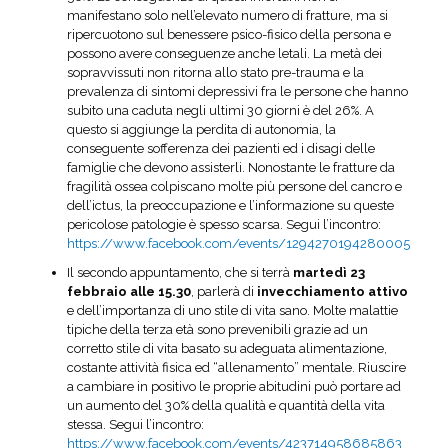
manifestano solo nell’elevato numero di fratture, ma si
ripercuotono sul benessere psico-fisico della persona e
possono avere conseguenze anche letali. La metà dei
sopravvissuti non ritorna allo stato pre-trauma e la
prevalenza di sintomi depressivi fra le persone che hanno
subito una caduta negli ultimi 30 giorni è del 26%. A
questo si aggiunge la perdita di autonomia, la
conseguente sofferenza dei pazienti ed i disagi delle
famiglie che devono assisterli. Nonostante le fratture da
fragilità ossea colpiscano molte più persone del cancro e
dell’ictus, la preoccupazione e l’informazione su queste
pericolose patologie è spesso scarsa. Segui l’incontro:
https://www.facebook.com/events/1294270194280005
Il secondo appuntamento, che si terrà
martedì 23
febbraio alle 15.30
, parlerà di
invecchiamento attivo
e dell’importanza di uno stile di vita sano. Molte malattie
tipiche della terza età sono prevenibili grazie ad un
corretto stile di vita basato su adeguata alimentazione,
costante attività fisica ed “allenamento” mentale. Riuscire
a cambiare in positivo le proprie abitudini può portare ad
un aumento del 30% della qualità e quantità della vita
stessa. Segui l’incontro:
https://www.facebook.com/events/423714958685863