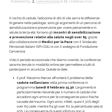
Published by
comunicazione
at
1 Febbraio 2021
Il rischio di cadute, l’adozione di stili di vita sani e le differenze
di genere nelle patologie, sono gli argomenti di un percorso di
sensibilizzazione e prevenzione per vivere pienamente e in
salute la terza età: tornano gli
incontri di sensibilizzazione
e prevenzione relativi alla salute negli over 65
, grazie
alla collaborazione di
Medici per la Pace
con il Sindacato
Pensionati Italiani (SPI-CGIL) e con il sostegno di Fondazione
Cariverona
Visto il periodo eccezionale che stiamo vivendo, le conferenze
saranno tenute in modalità online per permettere a tutti di
partecipare in sicurezza. Queste le date.
Il prof. Massimo Marcer affronterà il problema delle
cadute nell’anziano
nella prima conferenza in
programma
lunedì
8 febbraio 15.30
. L’argomento è
particolarmente rilevante per il numero di cadute che
accadono ogni anno e per le conseguenze psico-fisiche
causate dal trauma. Ogni anno, infatti, quasi il 30% degli
over 65 cade, mentre fra gli over 80 la percentuale sale al
50%. Le conseguenze di questi infortuni non si