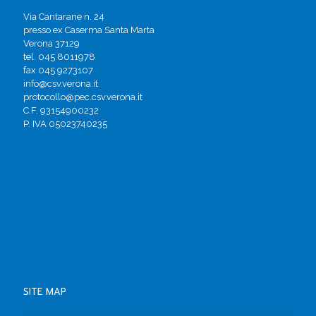
Via Cantarane n. 24
presso ex Caserma Santa Marta
Verona 37129
tel. 045 8011978
fax 045 9273107
info@csv.verona.it
protocollo@pec.csv.verona.it
C.F. 93154900232
P. IVA 05023740235
SITE MAP