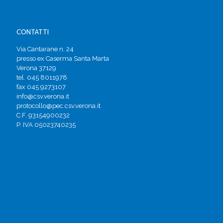
CONTATTI
Via Cantarane n. 24
presso ex Caserma Santa Marta
Verona 37129
tel. 045 8011978
fax 045 9273107
info@csv.verona.it
protocollo@pec.csv.verona.it
C.F. 93154900232
P. IVA 05023740235