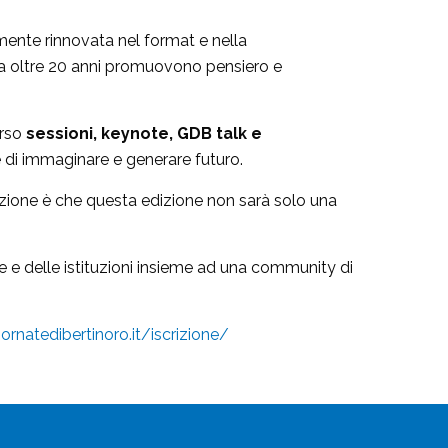
ente rinnovata nel format e nella
e da oltre 20 anni promuovono pensiero e
erso
sessioni, keynote, GDB talk e
e di immaginare e generare futuro.
nzione è che questa edizione non sarà solo una
e e delle istituzioni insieme ad una community di
ornatedibertinoro.it/iscrizione/