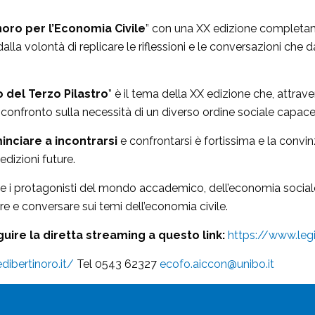
noro per l’Economia Civile
” con una XX edizione completam
alla volontà di replicare le riflessioni e le conversazioni ch
.
del Terzo Pilastro
” è il tema della XX edizione che, attrav
 confronto sulla necessità di un diverso ordine sociale capac
inciare a incontrarsi
e confrontarsi è fortissima e la convi
edizioni future.
sce i protagonisti del mondo accademico, dell’economia social
tere e conversare sui temi dell’economia civile.
guire la diretta streaming a questo link:
https://www.legi
dibertinoro.it/
Tel 0543 62327
ecofo.aiccon@unibo.it