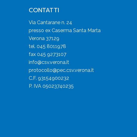
CONTATTI
Via Cantarane n. 24
presso ex Caserma Santa Marta
Verona 37129
tel. 045 8011978
fax 045 9273107
info@csv.verona.it
protocollo@pec.csv.verona.it
C.F. 93154900232
P. IVA 05023740235