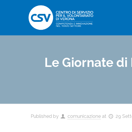
Le Giornate di 
Published by
comunicazione
at
29 Set