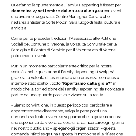
Quest’anno l’appuntamento al Family Happening è fissato per
domenica 27 settembre dalle 10.00 alle 19.00
con eventi
che avranno luogo sia al Centro Monsignor Carraro che
nell’area antistante Corte Molon. Sarà luogo di festa, cultura e
amicizia.
Come per le precedenti edizioni l’Assessorato alle Politiche
Sociali del Comune di Verona, la Consulta Comunale per la
Famiglia e il Centro di Servizio per il Volontariato di Verona
patrocinano l’evento.
Pur in un momento particolarmente critico per la nostra
società, anche quest’anno il Family Happening si svolgerà
grazie alla volontà di testimoniare una presenza; con questo
intento è stato scelto il titolo
“Ripartiamo dalla gioia?”
in
modo che la 16^ edizione del Family Happening sia ricordata a
partire da uno sguardo positivo e vivace sulla realtà.
«Siamo convinti che, in questo periodo così particolare e
apparentemente disarmante, valga la pena porsi una
domanda radicale, ovvero se vogliamo che la gioia sia ancora
una esperienza da vivere, da costruire, da ricercare ogni giorno
nel nostro quotidiano – spiegano gli organizzatori – questa
domanda infatti esige una risposta in modo che alla riflessione