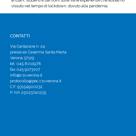
anziani, studenti e bambini sulle varie esperienze che abbiamo
vissuto nel tempo di lockdown, dovuto alla pandemia.
CONTATTI
Via Cantarane n. 24
presso ex Caserma Santa Marta
Verona 37129
tel. 045 8011978
fax 045 9273107
info@csv.verona.it
protocollo@pec.csv.verona.it
C.F. 93154900232
P. IVA 05023740235