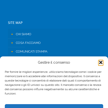
SITE MAP
CHI SIAMO
COSA FACCIAMO
COMUNICATI STAMPA
RISORSE
Gestire il consenso
CONTATTI
Per fornire le migliori esperienze, utilizziamo tecnologie come i cookie per
memorizzare e/o accedere alle informazioni del dispositivo. Il consenso a
AREA RISERVATA
queste tecnologie ci consentirà di elaborare dati quali il comportamento di
navigazione o gli ID univoci su questo sito. Il mancato consenso o la revoca
del consenso possono influire negativamente su alcune caratteristiche e
FACEBOOK
funzioni.