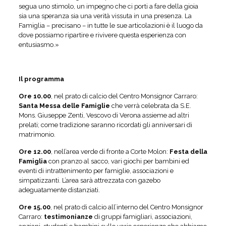
segua uno stimolo, un impegno che ci porti a fare della gioia
sia una speranza sia una verità vissuta in una presenza. La
Famiglia – precisano – in tutte le sue articolazioni è il luogo da
dove possiamo ripartire e rivivere questa esperienza con
entusiasmo.»
Il programma
Ore 10.00
, nel prato di calcio del Centro Monsignor Carraro:
Santa
Messa delle Famiglie
che verrà celebrata da S.E.
Mons. Giuseppe Zenti, Vescovo di Verona assieme ad altri
prelati; come tradizione saranno ricordati gli anniversari di
matrimonio.
Ore 12.00
, nell’area verde di fronte a Corte Molon:
Festa della
Famiglia
con pranzo al sacco, vari giochi per bambini ed
eventi di intrattenimento per famiglie, associazioni e
simpatizzanti. L’area sarà attrezzata con gazebo
adeguatamente distanziati.
Ore 15.00
, nel prato di calcio all’interno del Centro Monsignor
Carraro:
testimonianze
di gruppi famigliari, associazioni,