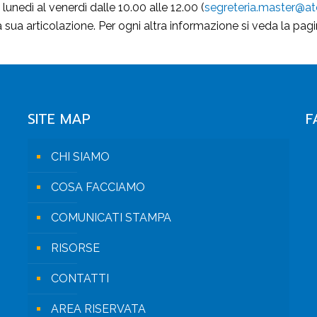
nedì al venerdì dalle 10.00 alle 12.00 (
segreteria.master@ate
a sua articolazione. Per ogni altra informazione si veda la pag
SITE MAP
F
CHI SIAMO
COSA FACCIAMO
COMUNICATI STAMPA
RISORSE
CONTATTI
AREA RISERVATA