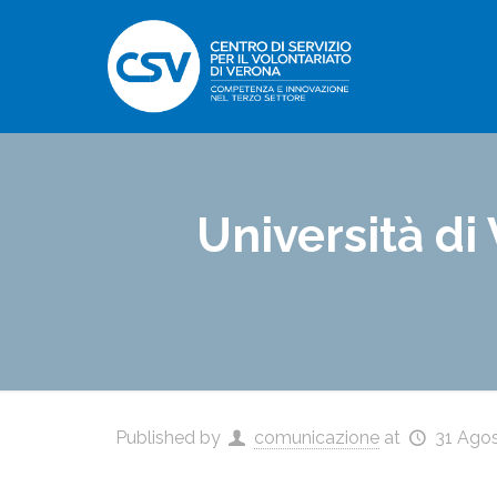
Università di
Published by
comunicazione
at
31 Ago