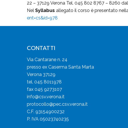
22 – 37129 Verona Tel. 045 802 8767 – 8260 dal lu
Nel
Syllabus
allegato il corso è presentato nell
ent=cs&id=978
CONTATTI
Via Cantarane n. 24
presso ex Caserma Santa Marta
Verona 37129
tel. 045 8011978
fax 045 9273107
info@csv.verona.it
protocollo@pec.csv.verona.it
C.F. 93154900232
P. IVA 05023740235