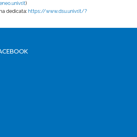
neo.univr.it
)
ina dedicata:
https://www.dsu.univr.it/?
ACEBOOK