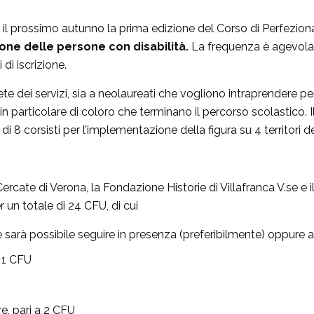
r il prossimo autunno la prima edizione del Corso di Perfezi
sione delle persone con disabilità.
La frequenza è agevolat
di iscrizione.
a rete dei servizi, sia a neolaureati che vogliono intraprendere p
in particolare di coloro che terminano il percorso scolastico. I
di 8 corsisti per l’implementazione della figura su 4 territori d
Cercate di Verona, la Fondazione Historie di Villafranca V.se e
 un totale di 24 CFU, di cui
he sarà possibile seguire in presenza (preferibilmente) oppure a
a 1 CFU
re, pari a 2 CFU