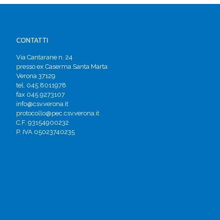
CONTATTI
Via Cantarane n. 24
presso ex Caserma Santa Marta
Verona 37129
tel. 045 8011978
fax 045 9273107
info@csv.verona.it
protocollo@pec.csv.verona.it
C.F. 93154900232
P. IVA 05023740235