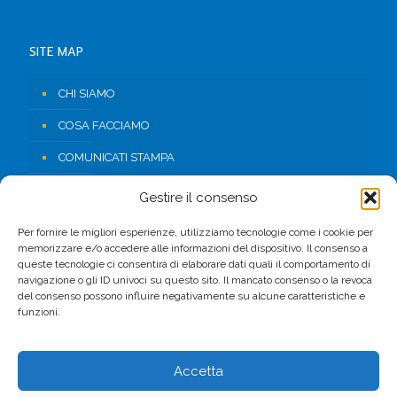
SITE MAP
CHI SIAMO
COSA FACCIAMO
COMUNICATI STAMPA
RISORSE
Gestire il consenso
CONTATTI
Per fornire le migliori esperienze, utilizziamo tecnologie come i cookie per
memorizzare e/o accedere alle informazioni del dispositivo. Il consenso a
AREA RISERVATA
queste tecnologie ci consentirà di elaborare dati quali il comportamento di
navigazione o gli ID univoci su questo sito. Il mancato consenso o la revoca
del consenso possono influire negativamente su alcune caratteristiche e
FACEBOOK
funzioni.
Accetta