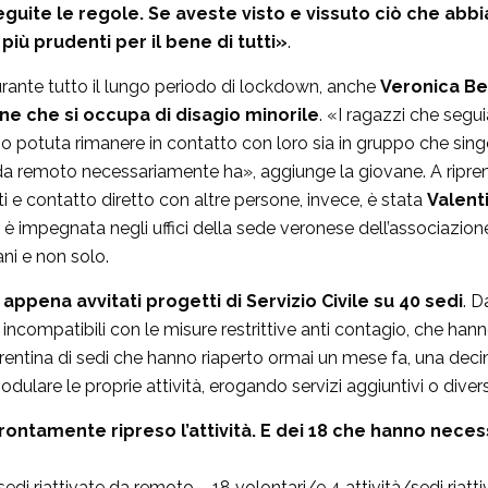
seguite le regole. Se aveste visto e vissuto ciò che abb
ù prudenti per il bene di tutti»
.
ante tutto il lungo periodo di lockdown, anche
Veronica Be
e che si occupa di disagio minorile
. «I ragazzi che segu
sono potuta rimanere in contatto con loro sia in gruppo che si
rto da remoto necessariamente ha», aggiunge la giovane. A ripr
e contatto diretto con altre persone, invece, è stata
Valent
 è impegnata negli uffici della sede veronese dell’associazion
ani e non solo.
 appena avvitati progetti di Servizio Civile su 40 sedi
. D
incompatibili con le misure restrittive anti contagio, che hann
a trentina di sedi che hanno riaperto ormai un mese fa, una de
dulare le proprie attività, erogando servizi aggiuntivi o diver
o prontamente ripreso l’attività. E dei 18 che hanno ne
à/sedi riattivate da remoto – 18 volontari/e 4 attività/sedi riat