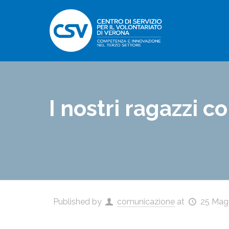
I nostri ragazzi c
Published by
comunicazione
at
25 Mag