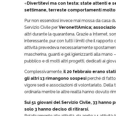
«
Divertitevi ma con testa: state attenti e 
settimane, terreste comportamenti molto pi
Pur non essendosi invece mai mossa da casa dur
Servizio Civile per
VeronettAmica; associazion
altri durante la quarantena. Grazie a Internet, 
interessante, pur con tutti i limiti che il rappo
attività prevedeva necessariamente spostamenti 
mascherina, guanti e gel igienizzanti alla mano –
pubblico e di molti altri progetti, dedicati ai giov
Complessivamente,
il 20 febbraio erano stati
gli altri 13 rimangono sospesi
perché di fatto 
vigore sedi e associazioni di volontariato. Dell
ordinaria mentre le altre realtà hanno dovuto rimo
Sui 51 giovani del Servizio Civile, 33 hann
solo 3 hanno deciso di ritirarsi.
Relativamente alle attività, da aprile: 14 attivit