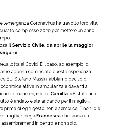
 l’emergenza Coronavirus ha travolto loro vita,
to questo complesso 2020 per mettere un anno
campo.
rezza
il Servizio Civile, da aprile la maggior
oseguire
.
nella lotta al Covid. È il caso, ad esempio, di
vamo appena cominciato questa esperienza
roce Blu Stefano Massini abbiamo deciso di
corritrice attiva in ambulanza e davanti a
che e rimanere», riflette
Camilla
. «È stata una
utto è andato e sta andando per il meglio»,
re prima di ogni gesto non è semplice. E non lo è
 fragili», spiega
Francesca
che lancia un
pri assembramenti in centro e non solo.