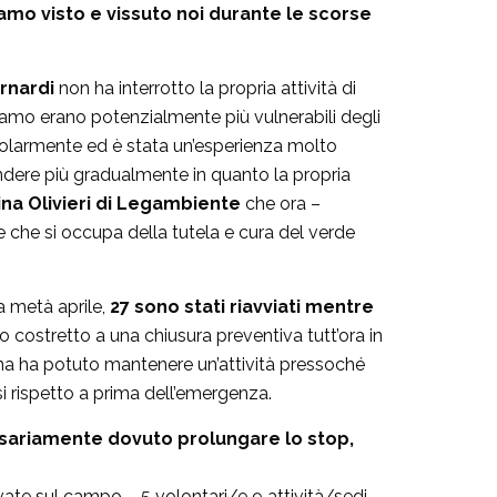
iamo visto e vissuto noi durante le scorse
rnardi
non ha interrotto la propria attività di
iamo erano potenzialmente più vulnerabili degli
ngolarmente ed è stata un’esperienza molto
endere più gradualmente in quanto la propria
ina Olivieri di Legambiente
che ora –
e che si occupa della tutela e cura del verde
a metà aprile,
27 sono stati riavviati mentre
o costretto a una chiusura preventiva tutt’ora in
cina ha potuto mantenere un’attività pressoché
si rispetto a prima dell’emergenza.
cessariamente dovuto prolungare lo stop,
tivate sul campo – 5 volontari/e 9 attività/sedi