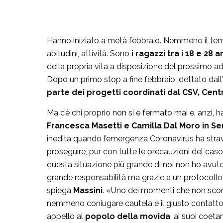
Hanno iniziato a metà febbraio. Nemmeno il tempo
abitudini, attività. Sono
i ragazzi tra i 18 e 28 a
della propria vita a disposizione del prossimo a
Dopo un primo stop a fine febbraio, dettato dall
parte dei progetti coordinati dal CSV, Centr
Ma c’è chi proprio non si è fermato mai e, anzi, ha 
Francesca Masetti e Camilla Dal Moro in Ser
inedita quando l’emergenza Coronavirus ha stravo
proseguire, pur con tutte le precauzioni del cas
questa situazione più grande di noi non ho avuto
grande responsabilità ma grazie a un protocollo
spiega
Massini
. «Uno dei momenti che non scorde
nemmeno coniugare cautela e il giusto contatto
appello al
popolo della movida
, ai suoi coeta