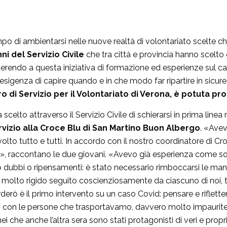
 di ambientarsi nelle nuove realtà di volontariato scelte che
nni del Servizio Civile
che tra città e provincia hanno scel
derendo a questa iniziativa di formazione ed esperienze sul 
’esigenza di capire quando e in che modo far ripartire in sicu
o di Servizio per il Volontariato di Verona, è potuta pr
scelto attraverso il Servizio Civile di schierarsi in prima linea 
vizio alla Croce Blu di San Martino Buon Albergo
. «Ave
lto tutto e tutti. In accordo con il nostro coordinatore di C
o», raccontano le due giovani. «Avevo già esperienza come soc
 dubbi o ripensamenti: è stato necessario rimboccarsi le mani
 molto rigido seguito coscienziosamente da ciascuno di noi, t
rò è il primo intervento su un caso Covid: pensare e riflette
 con le persone che trasportavamo, davvero molto impaurite e
nei che anche l’altra sera sono stati protagonisti di veri e pro