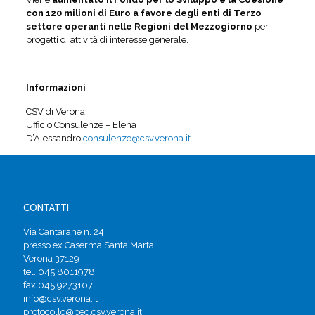
con 120 milioni di Euro a favore degli enti di Terzo
settore operanti nelle Regioni del Mezzogiorno
per
progetti di attività di interesse generale.
Informazioni
CSV di Verona
Ufficio Consulenze – Elena
D’Alessandro
consulenze@csv.verona.it
CONTATTI
Via Cantarane n. 24
presso ex Caserma Santa Marta
Verona 37129
tel. 045 8011978
fax 045 9273107
info@csv.verona.it
protocollo@pec.csv.verona.it