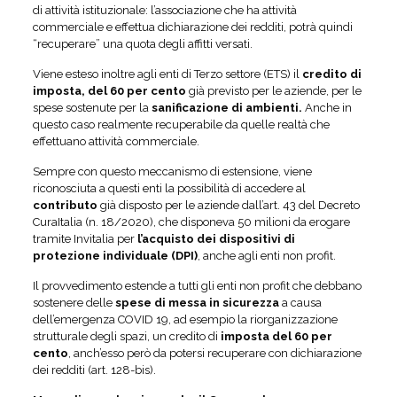
di attività istituzionale: l’associazione che ha attività
commerciale e effettua dichiarazione dei redditi, potrà quindi
“recuperare” una quota degli affitti versati.
Viene esteso inoltre agli enti di Terzo settore (ETS) il
credito di
imposta, del 60 per cento
già previsto per le aziende, per le
spese sostenute per la
sanificazione di ambienti.
Anche in
questo caso realmente recuperabile da quelle realtà che
effettuano attività commerciale.
Sempre con questo meccanismo di estensione, viene
riconosciuta a questi enti la possibilità di accedere al
contributo
già disposto per le aziende dall’art. 43 del Decreto
CuraItalia (n. 18/2020), che disponeva 50 milioni da erogare
tramite Invitalia per
l’acquisto dei dispositivi di
protezione individuale (DPI)
, anche agli enti non profit.
Il provvedimento estende a tutti gli enti non profit che debbano
sostenere delle
spese di messa in sicurezza
a causa
dell’emergenza COVID 19, ad esempio la riorganizzazione
strutturale degli spazi, un credito di
imposta del 60 per
cento
, anch’esso però da potersi recuperare con dichiarazione
dei redditi (art. 128-bis).