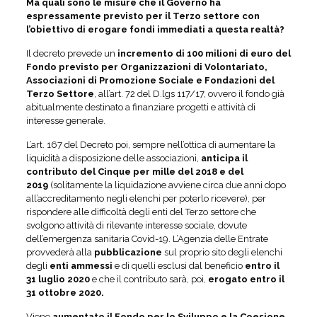
Ma quali sono le misure che il Governo ha
espressamente previsto per il Terzo settore con
l’obiettivo di erogare fondi immediati a questa realtà?
Il decreto prevede un
incremento di 100 milioni di euro del
Fondo previsto per Organizzazioni di Volontariato,
Associazioni di Promozione Sociale e Fondazioni del
Terzo Settore
, all’art. 72 del D.lgs 117/17, ovvero il fondo già
abitualmente destinato a finanziare progetti e attività di
interesse generale.
L’art. 167 del Decreto poi, sempre nell’ottica di aumentare la
liquidità a disposizione delle associazioni,
anticipa il
contributo del Cinque per mille del 2018 e del
2019
(solitamente la liquidazione avviene circa due anni dopo
all’accreditamento negli elenchi per poterlo ricevere), per
rispondere alle difficoltà degli enti del Terzo settore che
svolgono attività di rilevante interesse sociale, dovute
dell’emergenza sanitaria Covid-19. L’Agenzia delle Entrate
provvederà alla
pubblicazione
sul proprio sito degli elenchi
degli
enti ammessi
e di quelli esclusi dal beneficio
entro il
31 luglio 2020
e che il contributo sarà, poi,
erogato entro il
31 ottobre 2020.
Viene
aumentato il Fondo per lo Sviluppo e la Coesione