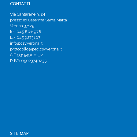
CONTATTI
Via Cantarane n. 24
presso ex Caserma Santa Marta
Verona 37129
tel. 045 8011978
fax 045 9273107
info@csv.verona.it
protocollo@pec.csv.verona.it
C.F. 93154900232
P. IVA 05023740235
SITE MAP