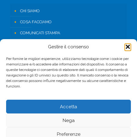
CHI SIAMO
COSA FACCIAMO
COMUNICATI STAMPA
RISORSE
Gestire il consenso
CONTATTI
Per fornire le migliori esperienze, utilizziamo tecnologie come i cookie per
memorizzare e/o accedere alle informazioni del dispositivo. Il consenso a
AREA RISERVATA
queste tecnologie ci consentirà di elaborare dati quali il comportamento di
navigazione o gli ID univoci su questo sito. Il mancato consenso o la revoca
del consenso possono influire negativamente su alcune caratteristiche e
FACEBOOK
funzioni.
Accetta
Nega
© 2017 CSV. All Rights Reserved. -
Privacy Policy
Preferenze