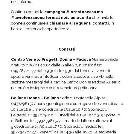
nell’inferno.
Continua quindi la
campagna #iorestoacasa ma
#laviolenzanonsiferma#noisiamoconte
che invita le
donne a continuare a
chiamare ai seguenti contatti
, in
base al territorio di appartenenza.
Contatti
Centro Veneto Progetti Donna – Padova
Numero verde
gratuito 800 81 46 81 dalle 8 alle 20, numero fisso
049/8721277 dalle 9.30 alle 15.30 dal lunedì al venerdì
oppure via mail a info@centrodonnapadova.it, su Fb nella
sezione messaggi della pagina Centro Donna Padova Auser, o
nel profilo Instagram centrovenetoprogettidonna.
Belluno Donna –
Belluno
Sede di Pontenelle Alpi tel.
0437/981577 nei seguenti giorni e orari: giovedì e venerdì dalle
10 alle 12 e il mercoledì dalle 15 alle 18.30; Sportello di
Feltretel. 0439/885118 il lunedì dalle 15 alle 18.30; Sportello
di Belluno tel. 393/3981577 il martedì dalle 10 alle 12 e il
giovedì dalle 14.30 alle 17.30; Sportello di Sedico tel.
392/3470437 il venerdì dalle 14.30 alle 16.30.La segreteria