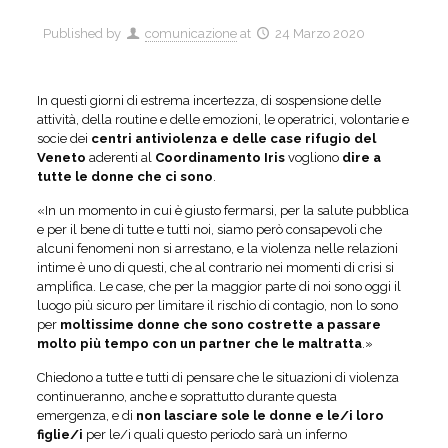
Published by
comunicazione
at
24 Marzo 2020
In questi giorni di estrema incertezza, di sospensione delle
attività, della routine e delle emozioni, le operatrici, volontarie e
socie dei
centri antiviolenza e delle case rifugio del
Veneto
aderenti al
Coordinamento Iris
vogliono
dire a
tutte le donne che ci sono
.
«In un momento in cui è giusto fermarsi, per la salute pubblica
e per il bene di tutte e tutti noi, siamo però consapevoli che
alcuni fenomeni non si arrestano, e la violenza nelle relazioni
intime è uno di questi, che al contrario nei momenti di crisi si
amplifica. Le case, che per la maggior parte di noi sono oggi il
luogo più sicuro per limitare il rischio di contagio, non lo sono
per
moltissime donne che sono costrette a passare
molto più tempo con un partner che le maltratta
.»
Chiedono a tutte e tutti di pensare che le situazioni di violenza
continueranno, anche e soprattutto durante questa
emergenza, e di
non lasciare sole le donne e le/i loro
figlie/i
per le/i quali questo periodo sarà un inferno