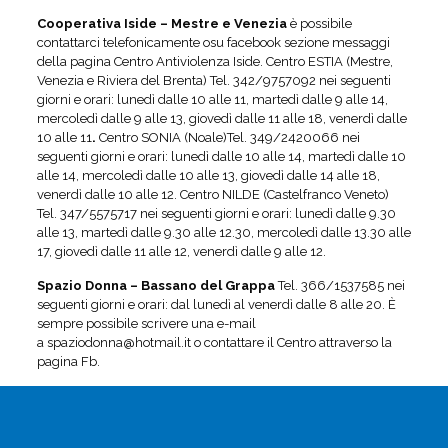
Cooperativa Iside – Mestre e Venezia
è possibile
contattarci telefonicamente osu facebook sezione messaggi
della pagina Centro Antiviolenza Iside. Centro ESTIA (Mestre,
Venezia e Riviera del Brenta) Tel. 342/9757092 nei seguenti
giorni e orari: lunedì dalle 10 alle 11, martedì dalle 9 alle 14,
mercoledì dalle 9 alle 13, giovedì dalle 11 alle 18, venerdì dalle
10 alle 11
.
Centro SONIA (Noale)Tel. 349/2420066 nei
seguenti giorni e orari: lunedì dalle 10 alle 14, martedì dalle 10
alle 14, mercoledì dalle 10 alle 13, giovedì dalle 14 alle 18,
venerdì dalle 10 alle 12. Centro NILDE (Castelfranco Veneto)
Tel. 347/5575717 nei seguenti giorni e orari: lunedì dalle 9.30
alle 13, martedì dalle 9.30 alle 12.30, mercoledì dalle 13.30 alle
17, giovedì dalle 11 alle 12, venerdì dalle 9 alle 12.
Spazio Donna – Bassano del Grappa
Tel. 366/1537585 nei
seguenti giorni e orari: dal lunedì al venerdì dalle 8 alle 20. È
sempre possibile scrivere una e-mail
a spaziodonna@hotmail.it o contattare il Centro attraverso la
pagina Fb.