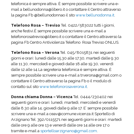
telefonica è sempre attiva. È sempre possibile scrivere una e-
mail a bellunodonna@libero.it o contattare il Centro attraverso
la pagina Fb @bellunodonnao il sito
www.bellunodonna.it
.
Telefono Rosa – Treviso
Tel. 0422/583022 tutti i giorni,
anche festivi.È sempre possibile scrivere una e-mail a
telefonorosatreviso@libero.it o contattare il Centro attraverso la
pagina Fb Centro Antiviolenza Telefono Rosa Treviso ONLUS.
Telefono Rosa – Verona
Tel. 045/8015831 nei seguenti
giorni e orari: lunedì dalle 15.30 alle 17.30, martedì dalle 9.30
alle 11.30, mercoledì e giovedì dalle 18 alle 19.30, venerdì
dalle 12 alle 14.La segreteria telefonica è sempre attiva. È
sempre possibile scrivere una e-mail a trverona@gmail.com o
contattare il Centro attraverso la pagina Fb o il modulo di
contatto sul sito
www.telefonorosaverona.it
.
Donna chiama Donna – Vicenza
Tel. 0444/230402 nei
seguenti giorni e orari: lunedì, martedì, mercoledì e venerdì
dalle 8.30 alle 14, giovedì dalle 9 alle 17. E’ sempre possibile
scrivere una e-mail a ceav@comune.vicenza.it Sportello di
Arzignano Tel. 392/0115571 nei seguenti giorni e orari: martedì
dalle ore 9 alle ore 13 e venerdì dalle ore 14 alle ore 17 o
tramite e-mail a
sportelloarzignano@gmail.com
.