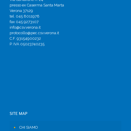
presso ex Caserma Santa Marta
Verona 37129
tel. 045 8011978
fax 045 9273107
info@csv.verona.it
protocollo@pec.csv.verona.it
C.F. 93154900232
P. IVA 05023740235
SITE MAP
CHI SIAMO