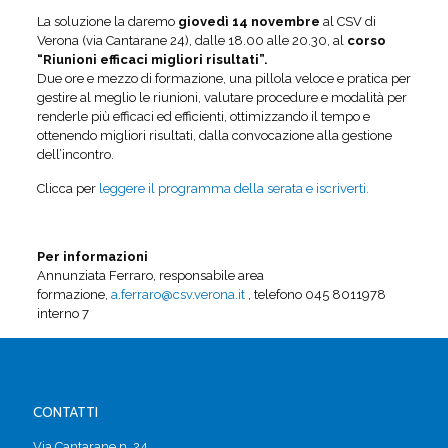
La soluzione la daremo
giovedì 14 novembre
al CSV di
Verona (via Cantarane 24), dalle 18.00 alle 20.30, al
corso
“Riunioni efficaci migliori risultati”.
Due ore e mezzo di formazione, una pillola veloce e pratica per
gestire al meglio le riunioni, valutare procedure e modalità per
renderle più efficaci ed efficienti, ottimizzando il tempo e
ottenendo migliori risultati, dalla convocazione alla gestione
dell’incontro.
Clicca per
leggere il programma della serata e iscriverti.
Per informazioni
Annunziata Ferraro, responsabile area
formazione,
a.ferraro@csv.verona.it
, telefono 045 8011978
interno 7
CONTATTI
Via Cantarane n. 24