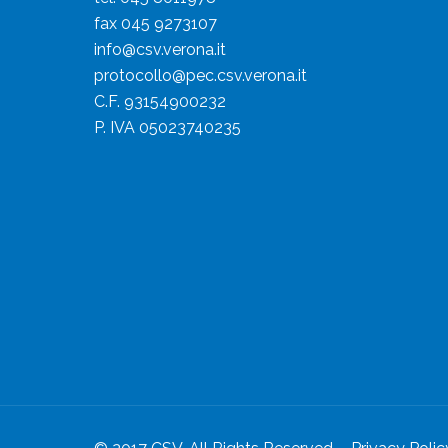
fax 045 9273107
info@csv.verona.it
protocollo@pec.csv.verona.it
C.F. 93154900232
P. IVA 05023740235