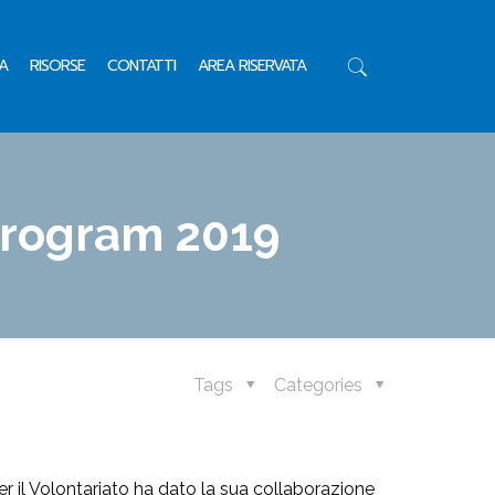
A
RISORSE
CONTATTI
AREA RISERVATA
 program 2019
Tags
Categories
r il Volontariato ha dato la sua collaborazione