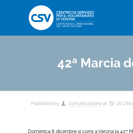
42ª Marcia d
Published by
comunicazione
at
16 Otto
Domenica 8 dicembre si corre a Verona la 42ª Mar