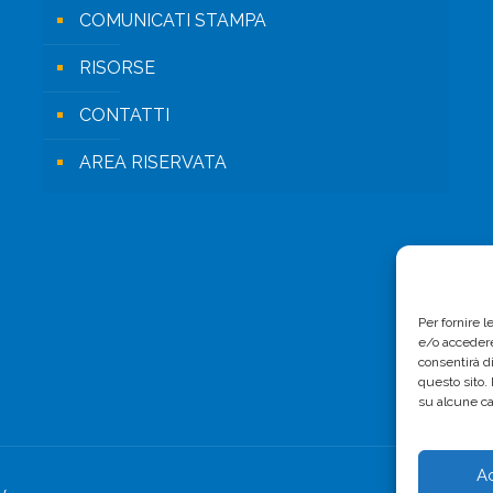
COMUNICATI STAMPA
RISORSE
CONTATTI
AREA RISERVATA
Per fornire 
e/o accedere
consentirà d
questo sito.
su alcune ca
A