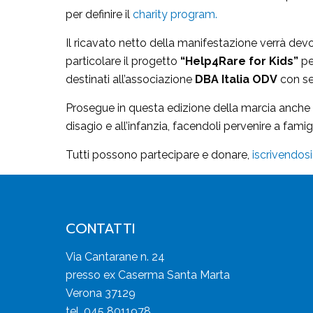
per definire il
charity program.
Il ricavato netto della manifestazione verrà devo
particolare il progetto
“Help4Rare for Kids”
pe
destinati all’associazione
DBA Italia ODV
con sed
Prosegue in questa edizione della marcia anche
disagio e all’infanzia, facendoli pervenire a famigl
Tutti possono partecipare e donare,
iscrivendosi
CONTATTI
Via Cantarane n. 24
presso ex Caserma Santa Marta
Verona 37129
tel. 045 8011978