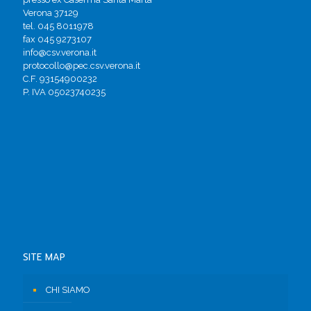
Verona 37129
tel. 045 8011978
fax 045 9273107
info@csv.verona.it
protocollo@pec.csv.verona.it
C.F. 93154900232
P. IVA 05023740235
SITE MAP
CHI SIAMO