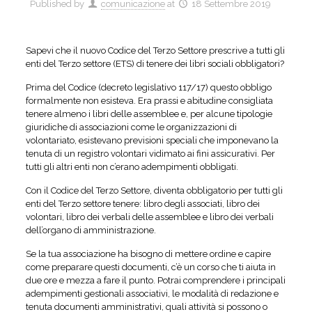
Published by
comunicazione
at
18 Settembre 2019
Sapevi che il nuovo Codice del Terzo Settore prescrive a tutti gli
enti del Terzo settore (ETS) di tenere dei libri sociali obbligatori?
Prima del Codice (decreto legislativo 117/17) questo obbligo
formalmente non esisteva. Era prassi e abitudine consigliata
tenere almeno i libri delle assemblee e, per alcune tipologie
giuridiche di associazioni come le organizzazioni di
volontariato, esistevano previsioni speciali che imponevano la
tenuta di un registro volontari vidimato ai fini assicurativi. Per
tutti gli altri enti non c’erano adempimenti obbligati.
Con il Codice del Terzo Settore, diventa obbligatorio per tutti gli
enti del Terzo settore tenere: libro degli associati, libro dei
volontari, libro dei verbali delle assemblee e libro dei verbali
dell’organo di amministrazione.
Se la tua associazione ha bisogno di mettere ordine e capire
come preparare questi documenti, c’è un corso che ti aiuta in
due ore e mezza a fare il punto. Potrai comprendere i principali
adempimenti gestionali associativi, le modalità di redazione e
tenuta documenti amministrativi, quali attività si possono o