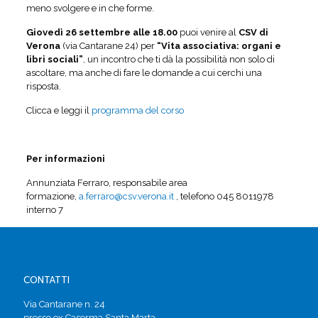
meno svolgere e in che forme.
Giovedì 26 settembre alle 18.00
puoi venire al
CSV di
Verona
(via Cantarane 24) per
“Vita associativa: organi e
libri sociali”
, un incontro che ti dà la possibilità non solo di
ascoltare, ma anche di fare le domande a cui cerchi una
risposta.
Clicca e leggi il
programma del corso
Per informazioni
Annunziata Ferraro, responsabile area
formazione,
a.ferraro@csv.verona.it
, telefono 045 8011978
interno 7
CONTATTI
Via Cantarane n. 24
presso ex Caserma Santa Marta