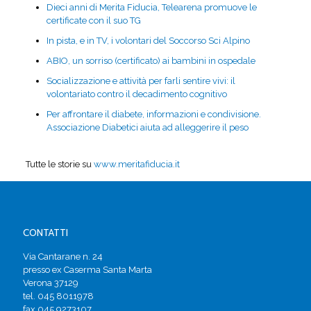
Dieci anni di Merita Fiducia, Telearena promuove le
certificate con il suo TG
In pista, e in TV, i volontari del Soccorso Sci Alpino
ABIO, un sorriso (certificato) ai bambini in ospedale
Socializzazione e attività per farli sentire vivi: il
volontariato contro il decadimento cognitivo
Per affrontare il diabete, informazioni e condivisione.
Associazione Diabetici aiuta ad alleggerire il peso
Tutte le storie su
www.meritafiducia.it
CONTATTI
Via Cantarane n. 24
presso ex Caserma Santa Marta
Verona 37129
tel. 045 8011978
fax 045 9273107