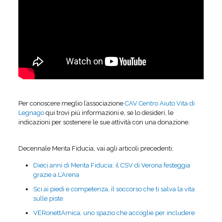
Per conoscere meglio l’associazione
CAV Centro Aiuto Vita di
Legnago
qui trovi più informazioni e, se lo desideri, le
indicazioni per sostenere le sue attività con una donazione.
Decennale Merita Fiducia, vai agli articoli precedenti:
Dieci anni di Merita Fiducia: il CSV di Verona festeggia
grazie a L’Arena
Sci ai piedi e competenza, il soccorso che ti salva la vita
sulle piste
VERonettAmica, uno spazio che accoglie per includere