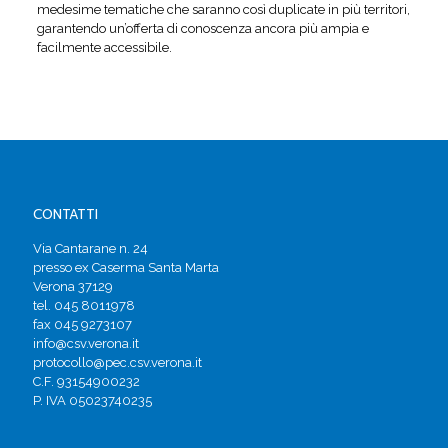
medesime tematiche che saranno così duplicate in più territori,
garantendo un’offerta di conoscenza ancora più ampia e
facilmente accessibile.
CONTATTI
Via Cantarane n. 24
presso ex Caserma Santa Marta
Verona 37129
tel. 045 8011978
fax 045 9273107
info@csv.verona.it
protocollo@pec.csv.verona.it
C.F. 93154900232
P. IVA 05023740235