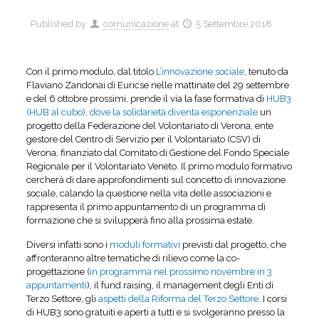
Published by
comunicazione
at
5 Settembre 2018
Con il primo modulo, dal titolo
L’innovazione sociale
, tenuto da
Flaviano Zandonai di Euricse nelle mattinate del 29 settembre
e del 6 ottobre prossimi, prende il via la fase formativa di
HUB3
(HUB al cubo), dove la solidarietà diventa esponenziale
un
progetto della Federazione del Volontariato di Verona, ente
gestore del Centro di Servizio per il Volontariato (CSV) di
Verona, finanziato dal Comitato di Gestione del Fondo Speciale
Regionale per il Volontariato Veneto. Il primo modulo formativo
cercherà di dare approfondimenti sul concetto di innovazione
sociale, calando la questione nella vita delle associazioni e
rappresenta il primo appuntamento di un programma di
formazione che si svilupperà fino alla prossima estate.
Diversi infatti sono i
moduli formativi
previsti dal progetto, che
affronteranno altre tematiche di rilievo come la co-
progettazione (
in programma nel prossimo novembre in 3
appuntamenti
), il fund raising, il management degli Enti di
Terzo Settore, gli
aspetti della Riforma del Terzo Settore
. I corsi
di HUB3 sono gratuiti e aperti a tutti e si svolgeranno presso la