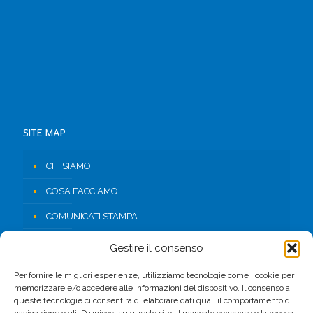
SITE MAP
CHI SIAMO
COSA FACCIAMO
COMUNICATI STAMPA
RISORSE
Gestire il consenso
CONTATTI
Per fornire le migliori esperienze, utilizziamo tecnologie come i cookie per
memorizzare e/o accedere alle informazioni del dispositivo. Il consenso a
AREA RISERVATA
queste tecnologie ci consentirà di elaborare dati quali il comportamento di