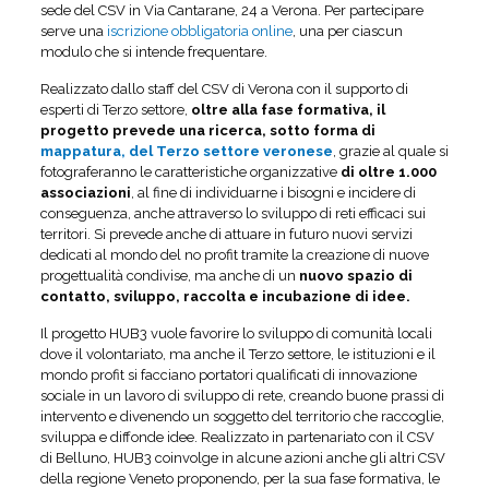
sede del CSV in Via Cantarane, 24 a Verona. Per partecipare
serve una
iscrizione obbligatoria online
, una per ciascun
modulo che si intende frequentare.
Realizzato dallo staff del CSV di Verona con il supporto di
esperti di Terzo settore,
oltre alla fase formativa, il
progetto prevede una ricerca, sotto forma di
mappatura, del Terzo settore veronese
, grazie al quale si
fotograferanno le caratteristiche organizzative
di oltre 1.000
associazioni
, al fine di individuarne i bisogni e incidere di
conseguenza, anche attraverso lo sviluppo di reti efficaci sui
territori. Si prevede anche di attuare in futuro nuovi servizi
dedicati al mondo del no profit tramite la creazione di nuove
progettualità condivise, ma anche di un
nuovo spazio di
contatto, sviluppo, raccolta e incubazione di idee.
Il progetto HUB3 vuole favorire lo sviluppo di comunità locali
dove il volontariato, ma anche il Terzo settore, le istituzioni e il
mondo profit si facciano portatori qualificati di innovazione
sociale in un lavoro di sviluppo di rete, creando buone prassi di
intervento e divenendo un soggetto del territorio che raccoglie,
sviluppa e diffonde idee. Realizzato in partenariato con il CSV
di Belluno, HUB3 coinvolge in alcune azioni anche gli altri CSV
della regione Veneto proponendo, per la sua fase formativa, le