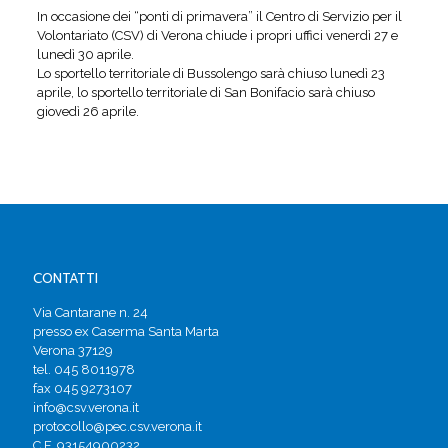
In occasione dei “ponti di primavera” il Centro di Servizio per il
Volontariato (CSV) di Verona chiude i propri uffici venerdì 27 e
lunedì 30 aprile.
Lo sportello territoriale di Bussolengo sarà chiuso lunedì 23
aprile, lo sportello territoriale di San Bonifacio sarà chiuso
giovedì 26 aprile.
CONTATTI
Via Cantarane n. 24
presso ex Caserma Santa Marta
Verona 37129
tel. 045 8011978
fax 045 9273107
info@csv.verona.it
protocollo@pec.csv.verona.it
C.F. 93154900232