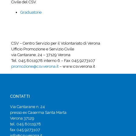
Civile del CSV.
Graduatorie
CSV – Centro Servizio per il Volontariato di Verona
Ufficio Promozione e Servizio Civile
via Cantarane, 24 – 37129 Verona
Tel. 045 8011978 interno 6 – Fax 045 9273107
promozione@csv.verona.it
– www.csv.verona.it
CONTATTI
Via Cantarane n. 24
presso ex Caserma Santa Marta
Verona 37129
tel. 045 8011978
fax 045 9273107
info@csv.verona.it