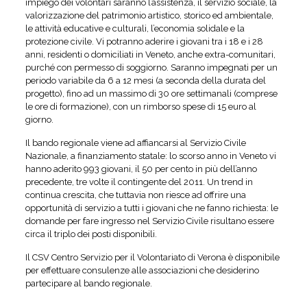
impiego dei volontari saranno l’assistenza, il servizio sociale, la
valorizzazione del patrimonio artistico, storico ed ambientale,
le attività educative e culturali, l’economia solidale e la
protezione civile. Vi potranno aderire i giovani tra i 18 e i 28
anni, residenti o domiciliati in Veneto, anche extra-comunitari,
purché con permesso di soggiorno. Saranno impegnati per un
periodo variabile da 6 a 12 mesi (a seconda della durata del
progetto), fino ad un massimo di 30 ore settimanali (comprese
le ore di formazione), con un rimborso spese di 15 euro al
giorno.
Il bando regionale viene ad affiancarsi al Servizio Civile
Nazionale, a finanziamento statale: lo scorso anno in Veneto vi
hanno aderito 993 giovani, il 50 per cento in più dell’anno
precedente, tre volte il contingente del 2011. Un trend in
continua crescita, che tuttavia non riesce ad offrire una
opportunità di servizio a tutti i giovani che ne fanno richiesta: le
domande per fare ingresso nel Servizio Civile risultano essere
circa il triplo dei posti disponibili.
Il CSV Centro Servizio per il Volontariato di Verona è disponibile
per effettuare consulenze alle associazioni che desiderino
partecipare al bando regionale.