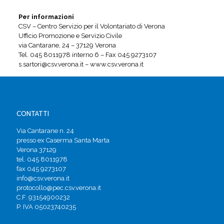
Per informazioni
CSV – Centro Servizio per il Volontariato di Verona
Ufficio Promozione e Servizio Civile
via Cantarane, 24 – 37129 Verona
Tel. 045 8011978 interno 6 – Fax 045 9273107
s.sartori@csv.verona.it – www.csv.verona.it
CONTATTI
Via Cantarane n. 24
presso ex Caserma Santa Marta
Verona 37129
tel. 045 8011978
fax 045 9273107
info@csv.verona.it
protocollo@pec.csv.verona.it
C.F. 93154900232
P. IVA 05023740235