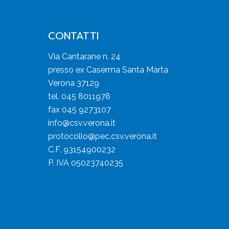
CONTATTI
Via Cantarane n. 24
presso ex Caserma Santa Marta
Verona 37129
tel. 045 8011978
fax 045 9273107
info@csv.verona.it
protocollo@pec.csv.verona.it
C.F. 93154900232
P. IVA 05023740235