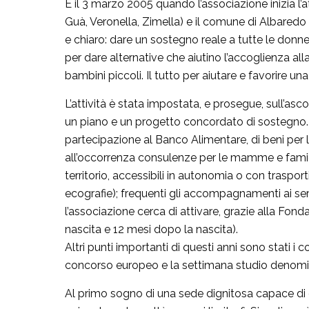
È il 3 marzo 2005 quando l’associazione inizia l
Guà, Veronella, Zimella) e il comune di Albaredo
e chiaro: dare un sostegno reale a tutte le donn
per dare alternative che aiutino l’accoglienza alla
bambini piccoli. Il tutto per aiutare e favorire una
L’attività è stata impostata, e prosegue, sull’asc
un piano e un progetto concordato di sostegno. C
partecipazione al Banco Alimentare, di beni per la
all’occorrenza consulenze per le mamme e famiglie
territorio, accessibili in autonomia o con trasport
ecografie); frequenti gli accompagnamenti ai serv
l’associazione cerca di attivare, grazie alla Fo
nascita e 12 mesi dopo la nascita).
Altri punti importanti di questi anni sono stati i c
concorso europeo e la settimana studio denominat
Al primo sogno di una sede dignitosa capace di e