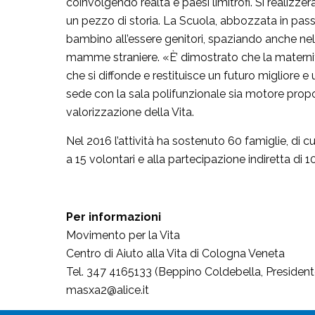
coinvolgendo realtà e paesi limitrofi. Si realizzer
un pezzo di storia. La Scuola, abbozzata in passa
bambino all’essere genitori, spaziando anche nel
mamme straniere. «È’ dimostrato che la maternità
che si diffonde e restituisce un futuro migliore e
sede con la sala polifunzionale sia motore proposit
valorizzazione della Vita.
Nel 2016 l’attività ha sostenuto 60 famiglie, di c
a 15 volontari e alla partecipazione indiretta di
Per informazioni
Movimento per la Vita
Centro di Aiuto alla Vita di Cologna Veneta
Tel. 347 4165133 (Beppino Coldebella, President
masxa2@alice.it