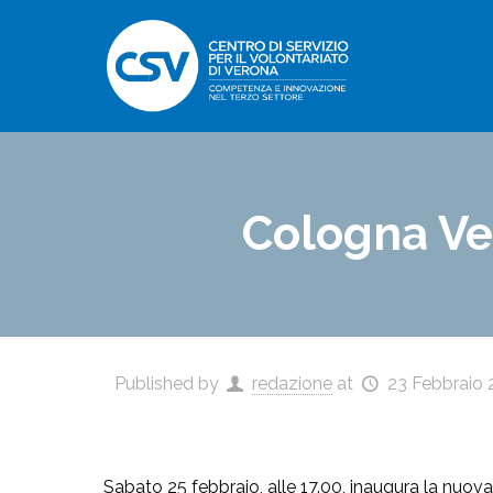
Cologna Ve
Published by
redazione
at
23 Febbraio 
Sabato 25 febbraio, alle 17.00, inaugura la nuova