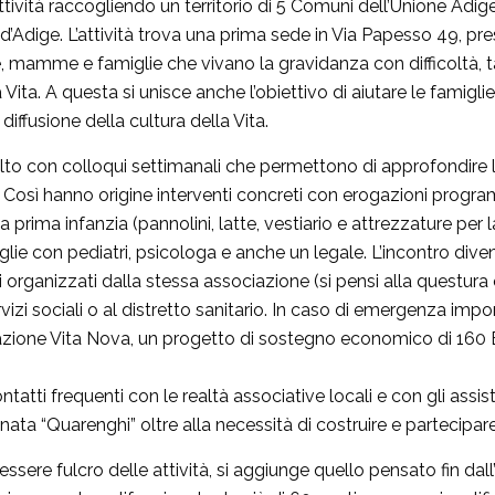
’attività raccogliendo un territorio di 5 Comuni dell’Unione A
 d’Adige. L’attività trova una prima sede in Via Papesso 49, p
e, mamme e famiglie che vivano la gravidanza con difficoltà, 
 Vita. A questa si unisce anche l’obiettivo di aiutare le famigli
 diffusione della cultura della Vita.
olto con colloqui settimanali che permettono di approfondire le
osì hanno origine interventi concreti con erogazioni program
 prima infanzia (pannolini, latte, vestiario e attrezzature per 
 con pediatri, psicologa e anche un legale. L’incontro diventa
i organizzati dalla stessa associazione (si pensi alla questura 
izi sociali o al distretto sanitario. In caso di emergenza impo
ndazione Vita Nova, un progetto di sostegno economico di 160 
ontatti frequenti con le realtà associative locali e con gli assist
a “Quarenghi” oltre alla necessità di costruire e partecipare 
ssere fulcro delle attività, si aggiunge quello pensato fin d