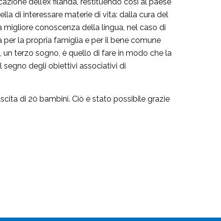
icazione dell’ex filanda, restituendo così al paese
a di interessare materie di vita: dalla cura del
a migliore conoscenza della lingua, nel caso di
 per la propria famiglia e per il bene comune
e, un terzo sogno, è quello di fare in modo che la
 segno degli obiettivi associativi di
ascita di 20 bambini. Ciò è stato possibile grazie