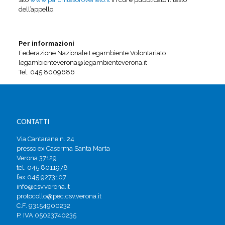
dell’appello.
Per informazioni
Federazione Nazionale Legambiente Volontariato
legambienteverona@legambienteverona.it
Tel. 045.8009686
CONTATTI
Via Cantarane n. 24
presso ex Caserma Santa Marta
Verona 37129
tel. 045 8011978
fax 045 9273107
info@csv.verona.it
protocollo@pec.csv.verona.it
C.F. 93154900232
P. IVA 05023740235