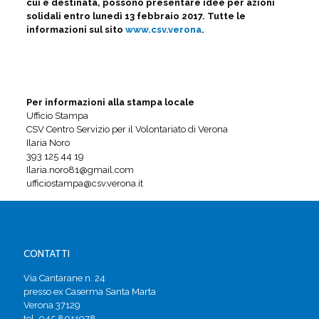
cui è destinata, possono presentare idee per azioni
solidali entro lunedì 13 febbraio 2017. Tutte le
informazioni sul sito
www.csv.verona
.
Per informazioni alla stampa locale
Ufficio Stampa
CSV Centro Servizio per il Volontariato di Verona
Ilaria Noro
393 125 44 19
Ilaria.noro81@gmail.com
ufficiostampa@csv.verona.it
CONTATTI
Via Cantarane n. 24
presso ex Caserma Santa Marta
Verona 37129
tel. 045 8011978