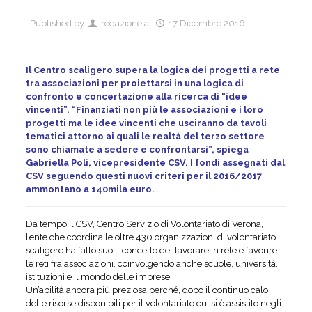
Published by
redazione
at
17 Dicembre 2016
Il Centro scaligero supera la logica dei progetti a rete
tra associazioni per proiettarsi in una logica di
confronto e concertazione alla ricerca di “idee
vincenti”.
“Finanziati non più le associazioni e i loro
progetti ma le idee vincenti che usciranno da tavoli
tematici attorno ai quali le realtà del terzo settore
sono chiamate a sedere e confrontarsi”, spiega
Gabriella Poli, vicepresidente CSV.
I fondi assegnati dal
CSV seguendo questi nuovi criteri per il 2016/2017
ammontano a 140mila euro.
Da tempo il CSV, Centro Servizio di Volontariato di Verona,
l’ente che coordina le oltre 430 organizzazioni di volontariato
scaligere ha fatto suo il concetto del lavorare in rete e favorire
le reti fra associazioni, coinvolgendo anche scuole, università,
istituzioni e il mondo delle imprese.
Un’abilità ancora più preziosa perché, dopo il continuo calo
delle risorse disponibili per il volontariato cui si è assistito negli