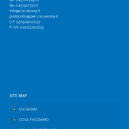
fax 045 9273107
info@csv.verona.it
protocollo@pec.csv.verona.it
C.F. 93154900232
P. IVA 05023740235
SITE MAP
CHI SIAMO
COSA FACCIAMO