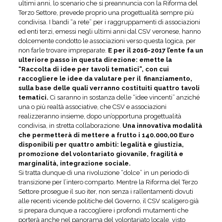
ultimi anni, lo scenario che si preannuncia con la Riforma del
Terzo Settore, prevede proprio una progettualità sempre più
condivisa. I bandi “a rete” per i raggruppamenti di associazioni
ed enti terzi, emessi negli ultimi anni dal CSV veronese, hanno
dolcemente condotto le associazioni verso questa logica, per
non farle trovare impreparate.
E per il 2016-2017 l’ente fa un
ulteriore passo in questa direzione: emette la
“Raccolta di idee per tavoli tematici”, con cui
raccogliere le idee da valutare per il finanziamento,
sulla base delle quali verranno costituiti quattro tavoli
tematici.
Ci saranno in sostanza delle “idee vincenti” anziché
una o più realtà associative, che CSV e associazioni
realizzeranno insieme, dopo un’opportuna progettualità
condivisa, in stretta collaborazione.
Una innovativa modalità
che permetterà di mettere a frutto i 140.000,00 Euro
disponibili per quattro ambiti: legalità e giustizia,
promozione del volontariato giovanile, fragilità e
marginalità, integrazione sociale.
Si tratta dunque di una rivoluzione “dolce” in un periodo di
transizione per l’intero comparto. Mentre la Riforma del Terzo
Settore prosegue il suo iter, non senza i rallentamenti dovuti
alle recenti vicende politiche del Governo, il CSV scaligero già
si prepara dunque a raccogliere i profondi mutamenti che
porterà anche nel panorama del volontariato locale, visto