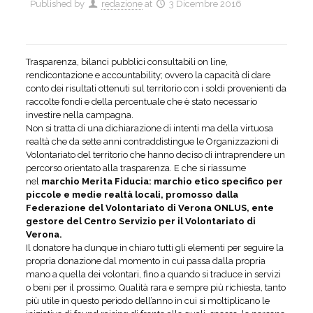
Published by
redazione
at
3 Dicembre 2016
Trasparenza, bilanci pubblici consultabili on line,
rendicontazione e accountability; ovvero la capacità di dare
conto dei risultati ottenuti sul territorio con i soldi provenienti da
raccolte fondi e della percentuale che è stato necessario
investire nella campagna.
Non si tratta di una dichiarazione di intenti ma della virtuosa
realtà che da sette anni contraddistingue le Organizzazioni di
Volontariato del territorio che hanno deciso di intraprendere un
percorso orientato alla trasparenza. E che si riassume
nel
marchio Merita Fiducia:
marchio etico specifico per
piccole e medie realtà locali, promosso dalla
Federazione del Volontariato di Verona ONLUS, ente
gestore del Centro Servizio per il Volontariato di
Verona.
Il donatore ha dunque in chiaro tutti gli elementi per seguire la
propria donazione dal momento in cui passa dalla propria
mano a quella dei volontari, fino a quando si traduce in servizi
o beni per il prossimo. Qualità rara e sempre più richiesta, tanto
più utile in questo periodo dell’anno in cui si moltiplicano le