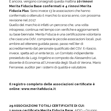
E ancora, vengono consegnati questa mattina
10 rinnovi
Merita Fiducia Base confermati e 4 rinnovi Merita
Fiducia Plus
. Sono invece 13 le associazioni che hanno
confermato o ottenuto il marchio lo scorso anno, con prossima
revisione nel 2017.
Quello del marchio è infatti un percorso che, una volta
intrapreso, continua nel tempo con verifiche e aggiornamenti
su base biennale. Merita Fiducia è una certificazione volontaria
che ciascuna OdV, comprese le piccole associazioni locali, può
ambire ad ottenere guidata passo, passo nell’iter di
accreditamento dal personale qualificato del CSV. Il rilascio,
invece, spetta ad un ente terzo, un Comitato indipendente
presieduto da Luigi Angelino e composto da Alessandro Lai,
docente di Economia all’Università degli Studi di Verona, Mario
Ferrarese, auditor per i sistemi di qualità e valutatore.
Il registro completo delle associazioni certificate è
online: www.meritafiducia.it
.
29 ASSOCIAZIONI TOTALI CERTIFICATE DI CUI:
1 nuova certificata Merita Fiducia Base
: AIDO – Gruppo