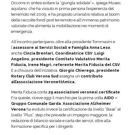
Occorre in sintesi evitare la “giungla solidale”», spiega Museo,
aquilano, che ha vissuto in prima persona l’esperienza del
terremoto nel 2009, e ha proposto un’analisi relativa al boom
delle raccolte fondi post terremoto e all’immenso patrimonio
valoriale che alimenta la mobilitazione nei momenti di
emergenza.
All’incontro partecipano, oltre alla presidente Tommasini e
l’
assessore ai Servizi Sociali e Famiglia Anna Leso
,
anche
Cinzia Brentari, Coordinatrice CSV
,
Luigi
Angelino, presidente Comitato Valutativo Merita
Fiducia, Irene Magri, referente Merita Fiducia del CSV
.
E a chiusura dell’iniziativa,
Giorgio Chierego, presidente
Rotary Club Verona Sud
assegna un
contributo
all’associazione VeronettAmica.
Merita Fiducia conta
29 associazioni veronesi certificate
.
Fra queste, riceve oggi il marchio per la prima volta
AIDO –
Gruppo Comunale Garda
.
Associazione Alzheimer
Verona
ha evoluto invece la certificazione da livello “Base” al
livello “Plus”, step che prevede un impegno maggiore, la
redazione di bilancio sociale e carta dei servizi, oltre alla
formazione specifica per i dirigenti.