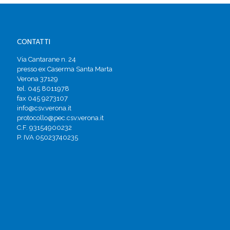
CONTATTI
Via Cantarane n. 24
presso ex Caserma Santa Marta
Verona 37129
tel. 045 8011978
fax 045 9273107
info@csv.verona.it
protocollo@pec.csv.verona.it
C.F. 93154900232
P. IVA 05023740235