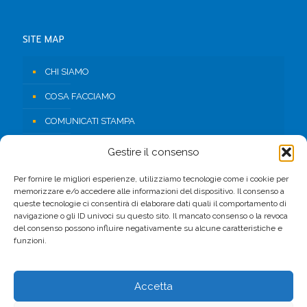
SITE MAP
CHI SIAMO
COSA FACCIAMO
COMUNICATI STAMPA
RISORSE
Gestire il consenso
CONTATTI
Per fornire le migliori esperienze, utilizziamo tecnologie come i cookie per
memorizzare e/o accedere alle informazioni del dispositivo. Il consenso a
AREA RISERVATA
queste tecnologie ci consentirà di elaborare dati quali il comportamento di
navigazione o gli ID univoci su questo sito. Il mancato consenso o la revoca
del consenso possono influire negativamente su alcune caratteristiche e
FACEBOOK
funzioni.
Accetta