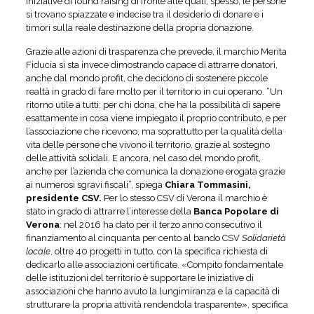
iniziative di found raising di fronte alle quali, spesso, le persone
si trovano spiazzate e indecise tra il desiderio di donare e i
timori sulla reale destinazione della propria donazione.
Grazie alle azioni di trasparenza che prevede, il marchio Merita
Fiducia si sta invece dimostrando capace di attrarre donatori,
anche dal mondo profit, che decidono di sostenere piccole
realtà in grado di fare molto per il territorio in cui operano. “Un
ritorno utile a tutti: per chi dona, che ha la possibilità di sapere
esattamente in cosa viene impiegato il proprio contributo, e per
l’associazione che ricevono, ma soprattutto per la qualità della
vita delle persone che vivono il territorio, grazie al sostegno
delle attività solidali. E ancora, nel caso del mondo profit,
anche per l’azienda che comunica la donazione erogata grazie
ai numerosi sgravi fiscali”, spiega
Chiara Tommasini,
presidente CSV.
Per lo stesso CSV di Verona il marchio è
stato in grado di attrarre l’interesse della
Banca Popolare di
Verona
: nel 2016 ha dato per il terzo anno consecutivo il
finanziamento al cinquanta per cento al bando CSV
Solidarietà
locale
, oltre 40 progetti in tutto, con la specifica richiesta di
dedicarlo alle associazioni certificate. «Compito fondamentale
delle istituzioni del territorio è supportare le iniziative di
associazioni che hanno avuto la lungimiranza e la capacità di
strutturare la propria attività rendendola trasparente», specifica