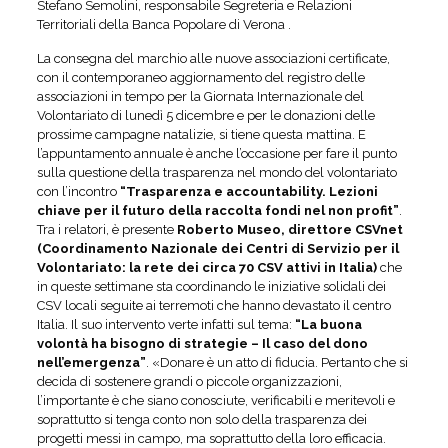
Stefano Semolini, responsabile Segreteria e Relazioni
Territoriali della Banca Popolare di Verona .
La consegna del marchio alle nuove associazioni certificate,
con il contemporaneo aggiornamento del registro delle
associazioni in tempo per la Giornata Internazionale del
Volontariato di lunedì 5 dicembre e per le donazioni delle
prossime campagne natalizie, si tiene questa mattina. E
l’appuntamento annuale è anche l’occasione per fare il punto
sulla questione della trasparenza nel mondo del volontariato
con l’incontro
“Trasparenza e accountability. Lezioni
chiave per il futuro della raccolta fondi nel non profit”
.
Tra i relatori, è presente
Roberto Museo, direttore CSVnet
(Coordinamento Nazionale dei Centri di Servizio per il
Volontariato: la rete dei circa 70 CSV attivi in Italia)
che
in queste settimane sta coordinando le iniziative solidali dei
CSV locali seguite ai terremoti che hanno devastato il centro
Italia. Il suo intervento verte infatti sul tema:
“La buona
volontà ha bisogno di strategie – Il caso del dono
nell’emergenza”
. «Donare è un atto di fiducia. Pertanto che si
decida di sostenere grandi o piccole organizzazioni,
l’importante è che siano conosciute, verificabili e meritevoli e
soprattutto si tenga conto non solo della trasparenza dei
progetti messi in campo, ma soprattutto della loro efficacia.