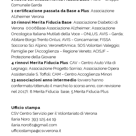
Comunale Garda
1 certificazione passata da Base a Plus
: Associazione
Alzheimer Verona
10 rinnovi Merita Fiducia Base
: Associazione Diabetici di
Verona 0006Base Associazione Alzheimer; Associazione
Oncologica Italiana Mutilati della Voce – ONLUS; AVIS – Garda;
Abitare Borgo Trento Onlus; AVIS – Concamarise; FISSA
Soccorso Sci Alpino; VeronettAmica; SOS Volontari Valeggio;
Famiglie per l’Accoglienza – Regione Veneto; ACISJF –
Protezione della Giovane
4 rinnovi Merita Fiducia Plus
: CAV – Centro Aiuto Vita di
Legnago; Associazione Progetto Sorriso; Associazione Opera
Assistenziale S. Toffoli; CAM – Centro Accoglienza Minori
13 associazioni anno intermedio
(ovvero hanno
confermato/ottenuto il marchio lo scorso anno, con revisione
nel 2017): 8 Merita Fiducia base, 5 Merita Fiducia Plus
Ufficio stampa
CSV Centro Servizio per il Volontariato di Verona
Ilaria Noro 393 125 44 19
ilaria.noro81@gmail.com
ufficiostampa@csv.verona.it