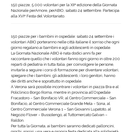
150 piazze, 5.000 volontari per la XIIª edizione della Giornata
Nazionale perAmore, perABIO, sabato 24 settembre. Partecipa
alla XVIª Festa del Volontariato.
150 piazze per i bambini in ospedale: sabato 24 settembre i
volontari ABIO porteranno nelle città italiane il sorriso che ogni
giorno regalano ai bambini e agli adolescenti in ospedale.
La Giornata Nazionale ABIO è nata dodici anni fa per
raccontare quello che i volontari fanno ogni giorno in oltre 200
reparti di pediatria in tutta Italia, per coinvolgere le persone,
invitarle a seguire i corsi di formazione per diventare volontari,
spiegare che i bambini, gli adolescenti, i loro genitori, hanno
dei diritti anche e soprattutto in ospedale.
A Verona sarà possibile incontrare i volontari in piazza Bra e al
Policlinico Borgo Roma, mentre in provincia all’Ospedale
Fracastoro – San Bonifacio VR, al Centro Commerciale – San
Bonifacio, al Centro Commerciale Grande Mela – Sona, al
Centro Commerciale Verona 1 – San Giovanni Lupatoto, al
Negozio Flover – Bussolengo, al Tuttomercato Galvan –
Raldon.
Per tutta la Giornata, ai bambini saranno dedicati palloncini,
giochi, sorrisi: una vera e propria festa dedicata alla solidarietà