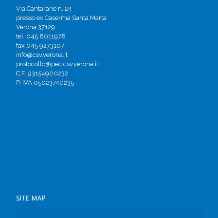
Via Cantarane n. 24
presso ex Caserma Santa Marta
Verona 37129
tel. 045 8011978
fax 045 9273107
info@csv.verona.it
protocollo@pec.csv.verona.it
C.F. 93154900232
P. IVA 05023740235
SITE MAP