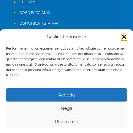
CHI SIAMO
COSA FACCIAMO
COMUNICATI STAMPA
RISORSE
Gestire il consenso
CONTATTI
Per fornire le migliori esperienze, utilizziamo tecnologie come i cookie per
memorizzare e/o accedere alle informazioni del dispositivo. Il consenso a
AREA RISERVATA
queste tecnologie ci consentirà di elaborare dati quali il comportamento di
navigazione o gli ID univoci su questo sito. Il mancato consenso o la revoca
del consenso possono influire negativamente su alcune caratteristiche e
FACEBOOK
funzioni.
Accetta
Nega
© 2017 CSV. All Rights Reserved. -
Privacy Policy
Preferenze