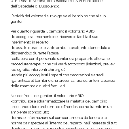
G. B. Rossi di Verona, dell’Ospedale di San Bonifacio, e
dell’Ospedale di Bussolengo.
L’attività dei volontari si rivolge sia al bambino che ai suoi
genitori.
Per quanto riguarda il bambino il volontario ABIO:
-lo accoglie al momento del ricovero e facilita il suo
inserimento in reparto;
-lo assiste durante le visite ambulatoriali, intrattenendolo e
distraendolo durante l’attesa;
-collabora con il personale sanitario a prepararlo alle varie
procedure terapeutiche cui verrà sottoposto (iniezioni, prelievi,
radiografie, interventi chirurgici);
-rende più accoglienti i reparti con decorazioni e arredi;
-garantisce al bambino una presenza rassicurante in assenza
della mamma o di altri familiari.
Nei confronti dei genitori il volontario ABIO
-contribuisce a sdrammatizzare la malattia del bambino
ascoltando i loro problemi ed offrendosi come tramite in un
ambiente sconosciuto;
-fornisce informazioni sul comportamento da tenere e le
norme da rispettare all’interno del reparto, nell’interesse di tutti;
-li informa su servizi, supporti e agevolazioni di cui possono