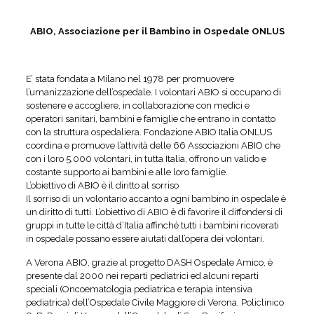
ABIO, Associazione per il Bambino in Ospedale ONLUS
E’ stata fondata a Milano nel 1978 per promuovere
l’umanizzazione dell’ospedale. I volontari ABIO si occupano di
sostenere e accogliere, in collaborazione con medici e
operatori sanitari, bambini e famiglie che entrano in contatto
con la struttura ospedaliera. Fondazione ABIO Italia ONLUS
coordina e promuove l’attività delle 66 Associazioni ABIO che
con i loro 5.000 volontari, in tutta Italia, offrono un valido e
costante supporto ai bambini e alle loro famiglie.
L’obiettivo di ABIO è il diritto al sorriso
Il sorriso di un volontario accanto a ogni bambino in ospedale è
un diritto di tutti. L’obiettivo di ABIO è di favorire il diffondersi di
gruppi in tutte le città d’Italia affinché tutti i bambini ricoverati
in ospedale possano essere aiutati dall’opera dei volontari.
A Verona ABIO, grazie al progetto DASH Ospedale Amico, è
presente dal 2000 nei reparti pediatrici ed alcuni reparti
speciali (Oncoematologia pediatrica e terapia intensiva
pediatrica) dell’Ospedale Civile Maggiore di Verona, Policlinico