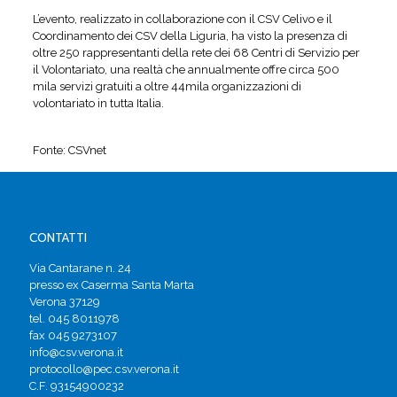
L’evento, realizzato in collaborazione con il CSV Celivo e il
Coordinamento dei CSV della Liguria, ha visto la presenza di
oltre 250 rappresentanti della rete dei 68 Centri di Servizio per
il Volontariato, una realtà che annualmente offre circa 500
mila servizi gratuiti a oltre 44mila organizzazioni di
volontariato in tutta Italia.
Fonte: CSVnet
CONTATTI
Via Cantarane n. 24
presso ex Caserma Santa Marta
Verona 37129
tel. 045 8011978
fax 045 9273107
info@csv.verona.it
protocollo@pec.csv.verona.it
C.F. 93154900232