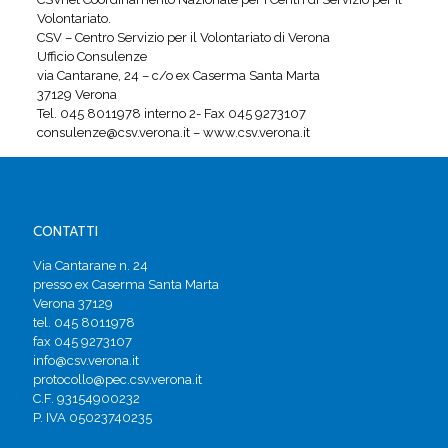
Volontariato.
CSV – Centro Servizio per il Volontariato di Verona
Ufficio Consulenze
via Cantarane, 24 – c/o ex Caserma Santa Marta
37129 Verona
Tel. 045 8011978 interno 2- Fax 045 9273107
consulenze@csv.verona.it – www.csv.verona.it
CONTATTI
Via Cantarane n. 24
presso ex Caserma Santa Marta
Verona 37129
tel. 045 8011978
fax 045 9273107
info@csv.verona.it
protocollo@pec.csv.verona.it
C.F. 93154900232
P. IVA 05023740235