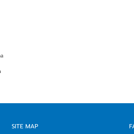
na
a
SITE MAP
F