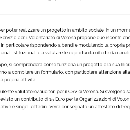
 poter realizzare un progetto in ambito sociale. In un momento i
 Servizio per il Volontariato di Verona propone due incontri che
in particolare rispondendo a bandi e modulando la propria pro
canali istituzionali e a valutare le opportunità offerte da canali 
gruppo, si comprenderà come funziona un progetto e la sua fil
nno a compilare un formulario, con particolare attenzione alla
a propria attività.
lente valutatore/auditor per il CSV di Verona. Si svolgono sab
evisto un contributo di 15 Euro per le Organizzazioni di Volont
iative e singoli cittadini. Verrà consegnato un attestato di fre