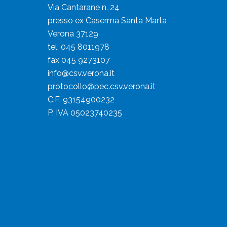
Via Cantarane n. 24
presso ex Caserma Santa Marta
Verona 37129
tel. 045 8011978
fax 045 9273107
info@csv.verona.it
protocollo@pec.csv.verona.it
C.F. 93154900232
P. IVA 05023740235