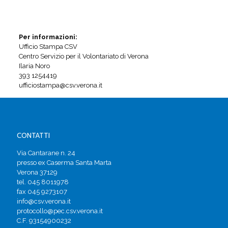
Per informazioni:
Ufficio Stampa CSV
Centro Servizio per il Volontariato di Verona
Ilaria Noro
393 1254419
ufficiostampa@csv.verona.it
CONTATTI
Via Cantarane n. 24
presso ex Caserma Santa Marta
Verona 37129
tel. 045 8011978
fax 045 9273107
info@csv.verona.it
protocollo@pec.csv.verona.it
C.F. 93154900232