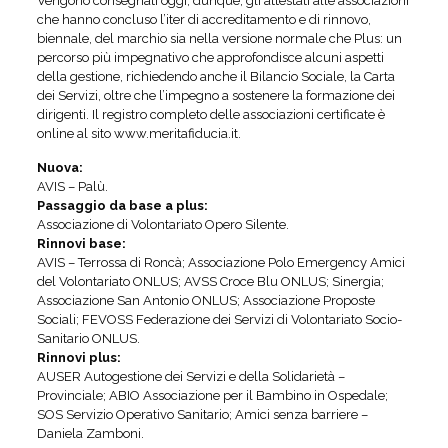
Vengono consegnati oggi, dunque, gli attestati alle associazioni
che hanno concluso l’iter di accreditamento e di rinnovo,
biennale, del marchio sia nella versione normale che Plus: un
percorso più impegnativo che approfondisce alcuni aspetti
della gestione, richiedendo anche il Bilancio Sociale, la Carta
dei Servizi, oltre che l’impegno a sostenere la formazione dei
dirigenti. Il registro completo delle associazioni certificate è
online al sito www.meritafiducia.it.
Nuova:
AVIS – Palù.
Passaggio da base a plus:
Associazione di Volontariato Opero Silente.
Rinnovi base:
AVIS – Terrossa di Roncà; Associazione Polo Emergency Amici
del Volontariato ONLUS; AVSS Croce Blu ONLUS; Sinergia;
Associazione San Antonio ONLUS; Associazione Proposte
Sociali; FEVOSS Federazione dei Servizi di Volontariato Socio-
Sanitario ONLUS.
Rinnovi plus:
AUSER Autogestione dei Servizi e della Solidarietà –
Provinciale; ABIO Associazione per il Bambino in Ospedale;
SOS Servizio Operativo Sanitario; Amici senza barriere –
Daniela Zamboni.