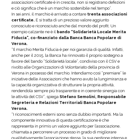
associazioni certificate è in crescita, non si registrano defezioni
e ciò significa che è un marchio sostenibile nel tempo”.
In sei anni, il marchio è arrivato a contare
trenta associazioni
certificate.
E si tratta di un prezioso valore aggiunto
conosciuto e riconosciuto anche dal mondo del profit. Un
esempio calzante ne è il
bando “Solidarietà Locale Merita
Fiducia”, co-finanziato dalla Banca Banca Popolare di
Verona.
“Il marchio Merita Fiducia è per noi garanzia di qualità. Infatti,
anche per il 2015, la Banca ha rinnovato il proprio sostegno a
favore del bando “Solidarietà locale”, condiviso con il CSV e
rivolto alle Organizzazioni di Volontariato della provincia di
Verona in possesso del marchio. Intendiamo così “premiare” le
iniziative delle Associazioni che hanno avuto la lungimiranza e
la capacità organizzativa di strutturare la propria attività,
rendendola sempre più trasparente e in coerente sinergia con
le attività del CSV”, spiega
Stefano Semolini, Responsabile
Segreteria e Relazioni Territoriali Banca Popolare
Verona.
“I riconoscimenti esterni sono senza dubbio importanti. Ma la
componente innovativa di questa certificazione è che
rappresenta in primis un valore aggiunto per l’associazione,
chiamata a percorrere un processo in grado di migliorare
qualitativamente l’associazione stessa, la sua gestione interna e