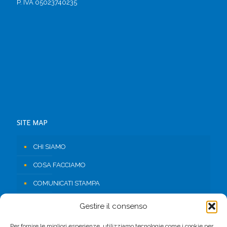
P. IVA 05023740235
SITE MAP
CHI SIAMO
COSA FACCIAMO
COMUNICATI STAMPA
RISORSE
Gestire il consenso
CONTATTI
Per fornire le migliori esperienze, utilizziamo tecnologie come i cookie per