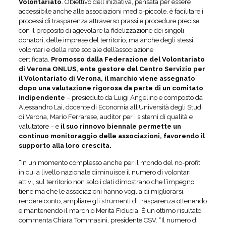
Volontariato
. Obiettivo dell’iniziativa, pensata per essere
accessibile anche alle associazioni medio-piccole, è facilitare i
processi di trasparenza attraverso prassi e procedure precise,
con il proposito di agevolare la fidelizzazione dei singoli
donatori, delle imprese del territorio, ma anche degli stessi
volontari e della rete sociale dell’associazione
certificata.
Promosso dalla Federazione del Volontariato
di Verona ONLUS, ente gestore del Centro Servizio per
il Volontariato di Verona, il marchio viene assegnato
dopo una valutazione rigorosa da parte di un comitato
indipendente
– presieduto da Luigi Angelino e composto da
Alessandro Lai, docente di Economia all’Università degli Studi
di Verona, Mario Ferrarese, auditor per i sistemi di qualità e
valutatore – e
il suo rinnovo biennale permette un
continuo monitoraggio delle associazioni, favorendo il
supporto alla loro crescita.
“In un momento complesso anche per il mondo del no-profit,
in cui a livello nazionale diminuisce il numero di volontari
attivi, sul territorio non solo i dati dimostrano che l’impegno
tiene ma che le associazioni hanno voglia di migliorarsi,
rendere conto, ampliare gli strumenti di trasparenza ottenendo
e mantenendo il marchio Merita Fiducia. È un ottimo risultato”,
commenta Chiara Tommasini, presidente CSV. “Il numero di