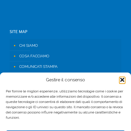
SITE MAP
CHI SIAMO
COSA FACCIAMO
COMUNICATI STAMPA
RISORSE
Gestire il consenso
CONTATTI
Per fornire le migliori esperienze, utilizziamo tecnologie come i cookie per
memorizzare e/o accedere alle informazioni del dispositivo. Il consenso a
AREA RISERVATA
queste tecnologie ci consentirà di elaborare dati quali il comportamento di
navigazione o gli ID univoci su questo sito. Il mancato consenso o la revoca
del consenso possono influire negativamente su alcune caratteristiche e
FACEBOOK
funzioni.