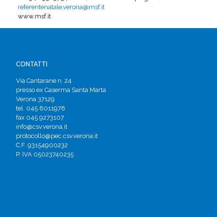
referentenatale.verona@msf.it
www.msf.it
CONTATTI
Via Cantarane n. 24
presso ex Caserma Santa Marta
Verona 37129
tel. 045 8011978
fax 045 9273107
info@csv.verona.it
protocollo@pec.csv.verona.it
C.F. 93154900232
P. IVA 05023740235