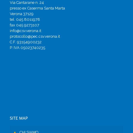
Via Cantarane n. 24
presso ex Caserma Santa Marta
Verona 37129
tel. 045 8011978
fax 045 9273107
info@csv.verona.it
protocollo@pec.csv.verona.it
C.F. 93154900232
P. IVA 05023740235
SITE MAP
CHI SIAMO