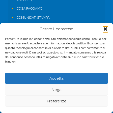
COSA FACCIAMO
COMUNICATI STAMPA
RISORSE
Gestire il consenso
CONTATTI
Per fornire le migliori esperienze, utilizziamo tecnologie come i cookie per
memorizzare e/o accedere alle informazioni del dispositivo. Il consenso a
AREA RISERVATA
queste tecnologie ci consentirà di elaborare dati quali il comportamento di
navigazione o gli ID univoci su questo sito. Il mancato consenso o la revoca
del consenso possono influire negativamente su alcune caratteristiche e
FACEBOOK
funzioni.
Accetta
Nega
© 2017 CSV. All Rights Reserved. -
Privacy Policy
Preferenze