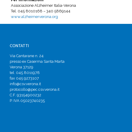
Associazione Alzheimer Italia-Verona
Tel. 045 8010168 – 340 5869144
www.alzheimerverona.org
CONTATTI
Via Cantarane n. 24
presso ex Caserma Santa Marta
Verona 37129
tel. 045 8011978
fax 045 9273107
info@csv.verona.it
protocollo@pec.csv.verona.it
C.F. 93154900232
P. IVA 05023740235