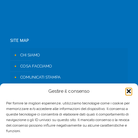
SITE MAP
CHI SIAMO
COSA FACCIAMO
COMUNICATI STAMPA
RISORSE
Gestire il consenso
CONTATTI
Per fornire le migliori esperienze, utilizziamo tecnologie come i cookie per
memorizzare e/o accedere alle informazioni del dispositivo. Il consenso a
AREA RISERVATA
queste tecnologie ci consentirà di elaborare dati quali il comportamento di
navigazione o gli ID univoci su questo sito. Il mancato consenso o la revoca
del consenso possono influire negativamente su alcune caratteristiche e
FACEBOOK
funzioni.