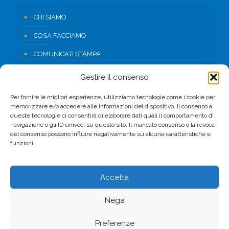
CHI SIAMO
COSA FACCIAMO
COMUNICATI STAMPA
RISORSE
Gestire il consenso
CONTATTI
Per fornire le migliori esperienze, utilizziamo tecnologie come i cookie per
memorizzare e/o accedere alle informazioni del dispositivo. Il consenso a
AREA RISERVATA
queste tecnologie ci consentirà di elaborare dati quali il comportamento di
navigazione o gli ID univoci su questo sito. Il mancato consenso o la revoca
del consenso possono influire negativamente su alcune caratteristiche e
FACEBOOK
funzioni.
Accetta
Nega
© 2017 CSV. All Rights Reserved. -
Privacy Policy
Preferenze