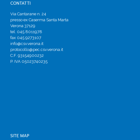
CONTATTI
Via Cantarane n. 24
presso ex Caserma Santa Marta
Verona 37129
tel. 045 8011978
fax 045 9273107
info@csv.verona.it
protocollo@pec.csv.verona.it
C.F. 93154900232
P. IVA 05023740235
SITE MAP