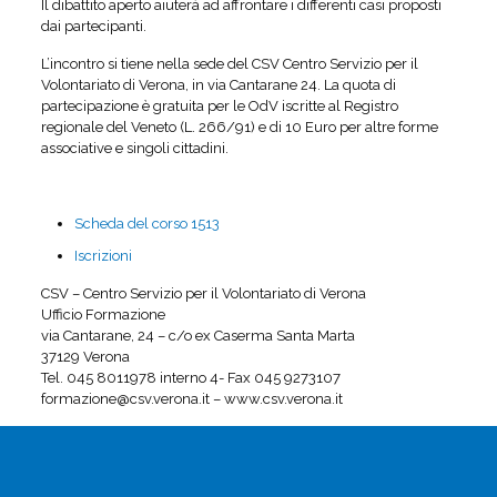
Il dibattito aperto aiuterà ad affrontare i differenti casi proposti
dai partecipanti.
L’incontro si tiene nella sede del CSV Centro Servizio per il
Volontariato di Verona, in via Cantarane 24. La quota di
partecipazione è gratuita per le OdV iscritte al Registro
regionale del Veneto (L. 266/91) e di 10 Euro per altre forme
associative e singoli cittadini.
Scheda del corso 1513
Iscrizioni
CSV – Centro Servizio per il Volontariato di Verona
Ufficio Formazione
via Cantarane, 24 – c/o ex Caserma Santa Marta
37129 Verona
Tel. 045 8011978 interno 4- Fax 045 9273107
formazione@csv.verona.it – www.csv.verona.it