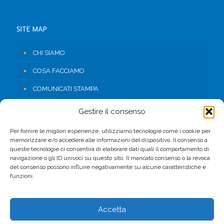
SITE MAP
CHI SIAMO
COSA FACCIAMO
COMUNICATI STAMPA
RISORSE
Gestire il consenso
CONTATTI
Per fornire le migliori esperienze, utilizziamo tecnologie come i cookie per
memorizzare e/o accedere alle informazioni del dispositivo. Il consenso a
AREA RISERVATA
queste tecnologie ci consentirà di elaborare dati quali il comportamento di
navigazione o gli ID univoci su questo sito. Il mancato consenso o la revoca
del consenso possono influire negativamente su alcune caratteristiche e
FACEBOOK
funzioni.
Accetta