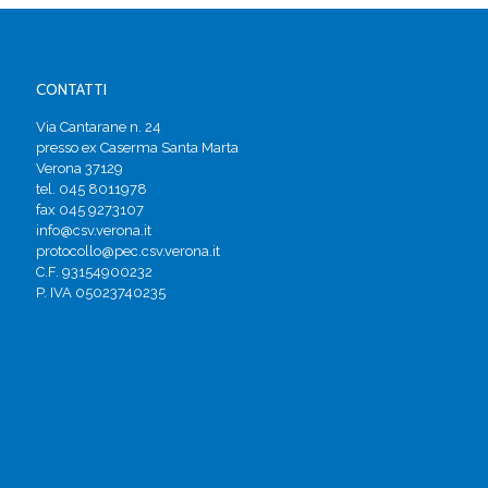
CONTATTI
Via Cantarane n. 24
presso ex Caserma Santa Marta
Verona 37129
tel. 045 8011978
fax 045 9273107
info@csv.verona.it
protocollo@pec.csv.verona.it
C.F. 93154900232
P. IVA 05023740235