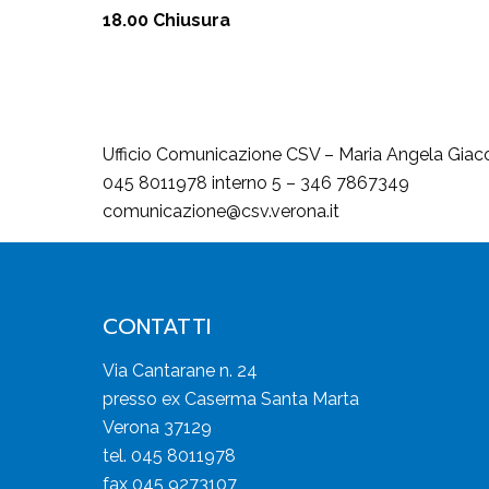
18.00 Chiusura
Ufficio Comunicazione CSV – Maria Angela Giac
045 8011978 interno 5 – 346 7867349
comunicazione@csv.verona.it
CONTATTI
Via Cantarane n. 24
presso ex Caserma Santa Marta
Verona 37129
tel. 045 8011978
fax 045 9273107