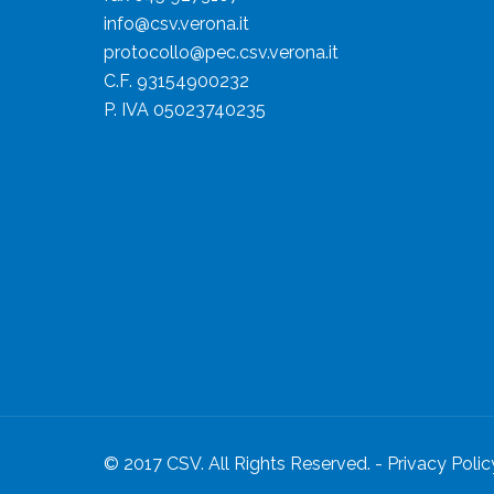
info@csv.verona.it
protocollo@pec.csv.verona.it
C.F. 93154900232
P. IVA 05023740235
© 2017 CSV. All Rights Reserved. -
Privacy Polic