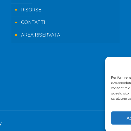
RISORSE
CONTATTI
AREA RISERVATA
Per fornire 
e/o accedere
consentirà d
questo sito.
su alcune ca
A
y