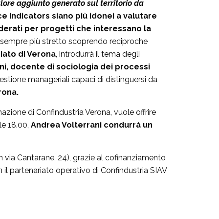
valore aggiunto generato sul territorio da
ce Indicators siano più idonei a valutare
iderati per progetti che interessano la
o sempre più stretto scoprendo reciproche
riato di Verona
, introdurrà il tema degli
ni, docente di sociologia dei processi
stione manageriali capaci di distinguersi da
rona.
azione di Confindustria Verona, vuole offrire
le 18.00,
Andrea Volterrani condurrà un
in via Cantarane, 24), grazie al cofinanziamento
l partenariato operativo di Confindustria SIAV