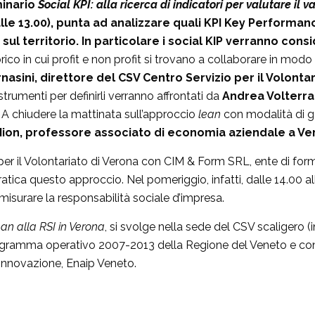
minario
Social KPI: alla ricerca di indicatori per valutare il 
 alle 13.00), punta ad analizzare quali KPI Key Performan
ul territorio. In particolare i social KIP verranno cons
co in cui profit e non profit si trovano a collaborare in mod
nasini, direttore del CSV Centro Servizio per il Volonta
i strumenti per definirli verranno affrontati da
Andrea Volterra
. A chiudere la mattinata sull’approccio
lean
con modalità di ge
Mion, professore associato di economia aziendale a Ve
 per il Volontariato di Verona con CIM & Form SRL, ente di form
tica questo approccio. Nel pomeriggio, infatti, dalle 14.00 al
misurare la responsabilità sociale d’impresa.
an alla RSI in Verona
, si svolge nella sede del CSV scaligero (
gramma operativo 2007-2013 della Regione del Veneto e con i
 Innovazione, Enaip Veneto.