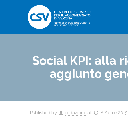
Social KPI: alla r
aggiunto gener
Published by
redazione
at
8 Aprile 2015