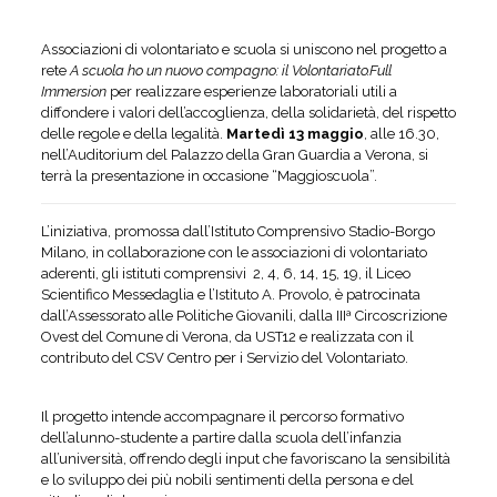
Associazioni di volontariato e scuola si uniscono nel progetto a
rete
A scuola ho un nuovo compagno: il Volontariato.Full
Immersion
per realizzare esperienze laboratoriali utili a
diffondere i valori dell’accoglienza, della solidarietà, del rispetto
delle regole e della legalità.
Martedì 13 maggio
, alle 16.30,
nell’Auditorium del Palazzo della Gran Guardia a Verona, si
terrà la presentazione in occasione “Maggioscuola”.
L’iniziativa, promossa dall’Istituto Comprensivo Stadio-Borgo
Milano, in collaborazione con le associazioni di volontariato
aderenti, gli istituti comprensivi 2, 4, 6, 14, 15, 19, il Liceo
Scientifico Messedaglia e l’Istituto A. Provolo, è patrocinata
dall’Assessorato alle Politiche Giovanili, dalla IIIª Circoscrizione
Ovest del Comune di Verona, da UST12 e realizzata con il
contributo del CSV Centro per i Servizio del Volontariato.
Il progetto intende accompagnare il percorso formativo
dell’alunno-studente a partire dalla scuola dell’infanzia
all’università, offrendo degli input che favoriscano la sensibilità
e lo sviluppo dei più nobili sentimenti della persona e del