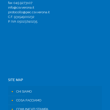
fax 045 9273107
info@csv.verona.it
protocollo@pec.csv.verona.it
C.F. 93154900232
P. IVA 05023740235
SITE MAP
CHI SIAMO
COSA FACCIAMO
COMUNICATI STAMPA