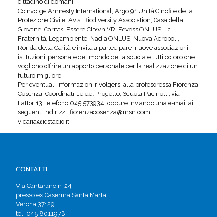
cittadino di domani.
Coinvolge Amnesty International, Argo 91 Unità Cinofile della
Protezione Civile, Avis, Biodiversity Association, Casa della
Giovane, Caritas, Essere Clown VR, Fevoss ONLUS, La
Fraternità, Legambiente, Nadia ONLUS, Nuova Acropoli,
Ronda della Carità e invita a partecipare nuove associazioni,
istituzioni, personale del mondo della scuola e tutti coloro che
vogliono offrire un apporto personale per la realizzazione di un
futuro migliore.
Per eventuali informazioni rivolgersi alla profesoressa Fiorenza
Cosenza, Coordinatrice del Progetto, Scuola Pacinotti, via
Fattori13, telefono 045 573934 oppure inviando una e-mail ai
seguenti indirizzi: fiorenzacosenza@msn.com
vicaria@icstadio.it
CONTATTI
Via Cantarane n. 24
presso ex Caserma Santa Marta
Verona 37129
tel. 045 8011978