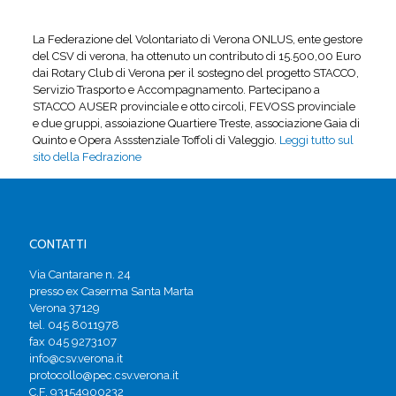
La Federazione del Volontariato di Verona ONLUS, ente gestore
del CSV di verona, ha ottenuto un contributo di 15.500,00 Euro
dai Rotary Club di Verona per il sostegno del progetto STACCO,
Servizio Trasporto e Accompagnamento. Partecipano a
STACCO AUSER provinciale e otto circoli, FEVOSS provinciale
e due gruppi, assoiazione Quartiere Treste, associazione Gaia di
Quinto e Opera Assstenziale Toffoli di Valeggio.
Leggi tutto sul
sito della Fedrazione
CONTATTI
Via Cantarane n. 24
presso ex Caserma Santa Marta
Verona 37129
tel. 045 8011978
fax 045 9273107
info@csv.verona.it
protocollo@pec.csv.verona.it
C.F. 93154900232