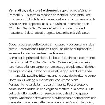
Venerdì 27, sabato 28 e domenica 30 giugno
a Vanoni-
Remelli (VR) si terrà la seconda edizione di “Amaranto Fest”,
una tre giorni di solidarietà, musica e buon cibo organizzata da
Associazione Proposte Sociali Onlus in collaborazione con il
“Comitato Sagra San Giuseppe” e Fondazione Historie. Il
ricavato sarà destinato al progetto
Un mattone di Villa Bozzi
.
Dopo il successo dello scorso anno, più di 400 persone in due
serate, Associazione Proposte Sociali ha deciso di riproporre il
suo evento più divertente e meglio riuscito.
Come per la prima edizione, il cibo sarà cucinato direttamente
dai cuochi del “Comitato Sagra San Giuseppe”, famosi per il
loro risotto e la loro carne. Potrete assaggiare pietanze “tipiche
da sagra” come il risotto col tastasal, la grigliata di carne o le
immancabili patatine fritte, ma anche piatti del territtorio come
i tortellini di Valeggio, e dissetarvi con ottime bibite.
Per quanto riguarda la musica, Amaranto Fest si propone
come spazio musicisti che vogliono mettersi alla prova su un
palco di tutto rispetto, con service adeguati ad uno spazio
aperto. Quest’anno ritroveremo alcune vecchie conoscenze che
hanno fatto scalpore nella passata edizione: Massimiliana Aio,