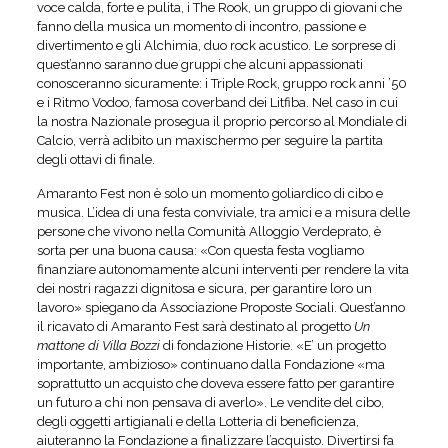
voce calda, forte e pulita, i The Rook, un gruppo di giovani che
fanno della musica un momento di incontro, passione e
divertimento e gli Alchimia, duo rock acustico. Le sorprese di
quest’anno saranno due gruppi che alcuni appassionati
conosceranno sicuramente: i Triple Rock, gruppo rock anni ’50
e i Ritmo Vodoo, famosa coverband dei Litfiba. Nel caso in cui
la nostra Nazionale prosegua il proprio percorso al Mondiale di
Calcio, verrà adibito un maxischermo per seguire la partita
degli ottavi di finale.
Amaranto Fest non è solo un momento goliardico di cibo e
musica. L’idea di una festa conviviale, tra amici e a misura delle
persone che vivono nella Comunità Alloggio Verdeprato, è
sorta per una buona causa: «Con questa festa vogliamo
finanziare autonomamente alcuni interventi per rendere la vita
dei nostri ragazzi dignitosa e sicura, per garantire loro un
lavoro» spiegano da Associazione Proposte Sociali. Quest’anno
il ricavato di Amaranto Fest sarà destinato al progetto
Un
mattone di Villa Bozzi
di fondazione Historie. «E’ un progetto
importante, ambizioso» continuano dalla Fondazione «ma
soprattutto un acquisto che doveva essere fatto per garantire
un futuro a chi non pensava di averlo». Le vendite del cibo,
degli oggetti artigianali e della Lotteria di beneficienza,
aiuteranno la Fondazione a finalizzare l’acquisto. Divertirsi fa