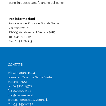
bene, in questo caso fa anche del bene!
Per informazioni
Associazione Proposte Sociali Onlus
via Mantova, 11
37069 Villafranca di Verona (VR)
Tel. 045 6302910
Fax 045 2474113
CONTATTI
Via Cantarane n. 24
presso ex Caserma Santa Marta
Verona 37129
tel. 045 8011978
fax 045 9273107
info@csv.verona.it
protocollo@pec.csv.verona.it
C.F. 93154900232