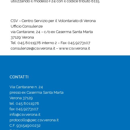
utilizzando il modello F24 con il codice tributo 8115.
CSV – Centro Servizio per il Volontariato di Verona
Ufficio Consulenze
via Cantarane, 24 – c/o ex Caserma Santa Marta
37129 Verona
Tel. 045 8011978 interno 2 – Fax 045 9273107
consulenze@csv.verona.it – www.csv.verona.it
CONTATTI
Via Cantarane n. 24
presso ex Caserma Santa Marta
Verona 37129
tel. 045 8011978
fax 045 9273107
info@csv.verona.it
protocollo@pec.csv.verona.it
C.F. 93154900232