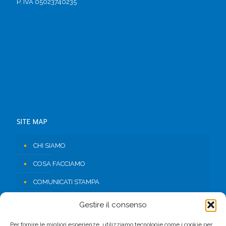
P. IVA 05023740235
SITE MAP
CHI SIAMO
COSA FACCIAMO
COMUNICATI STAMPA
RISORSE
Gestire il consenso
CONTATTI
Per fornire le migliori esperienze, utilizziamo tecnologie come i cookie per