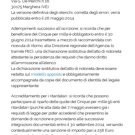
Via G. De Marchi n.16
30175 Marghera (VE).
La versione definitiva degli elenchi, corretta degli errori, verrà
pubblicata entro il 26 maggio 2014.
Adempimenti successivi all’iscrizione: si ricorda che per
beneficiare del Cinque per mille è obbligatorio entro il 30
giugno 2014 trasmettere, a mezzo di raccomandata con
ricevuta di ritorno, alla Direzione regionale dell’Agenzia (o
tramite PEC), una dichiarazione sostitutiva dell’atto di notorietà
attestante la persistenza dei requisiti che danno diritto
all’ammissione all’elenco.
La dichiarazione sostitutiva dell’atto di notorietà deve essere
redatta sul
modello apposito
e obbligatoriamente
accompagnata da copia del documento di identità del legale
rappresentante.
Accreditamento per i ritardatari: si ricorda che possono
partecipare al riparto delle quote del Cinque per mille gli enti
ritardatari (purché alla data del 7 maggio avessero già i
requisiti di legge per poter accedere) che presentino le
domande di iscrizione e provvedano alle successive
integrazioni documentali entro il 30 settembre 2014, versando
contestualmente una sanzione di importo pari a 258 Euro