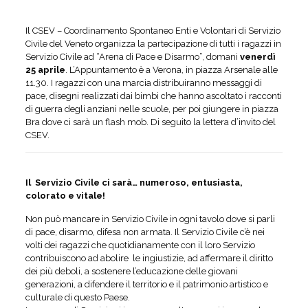
Il CSEV – Coordinamento Spontaneo Enti e Volontari di Servizio
Civile del Veneto organizza la partecipazione di tutti i ragazzi in
Servizio Civile ad “Arena di Pace e Disarmo”, domani
venerdì
25 aprile
. L’Appuntamento è a Verona, in piazza Arsenale alle
11.30. I ragazzi con una marcia distribuiranno messaggi di
pace, disegni realizzati dai bimbi che hanno ascoltato i racconti
di guerra degli anziani nelle scuole, per poi giungere in piazza
Bra dove ci sarà un flash mob. Di seguito la lettera d’invito del
CSEV.
Il Servizio Civile ci sarà… numeroso, entusiasta,
colorato e vitale!
Non può mancare in Servizio Civile in ogni tavolo dove si parli
di pace, disarmo, difesa non armata. Il Servizio Civile c’è nei
volti dei ragazzi che quotidianamente con il loro Servizio
contribuiscono ad abolire le ingiustizie, ad affermare il diritto
dei più deboli, a sostenere l’educazione delle giovani
generazioni, a difendere il territorio e il patrimonio artistico e
culturale di questo Paese.