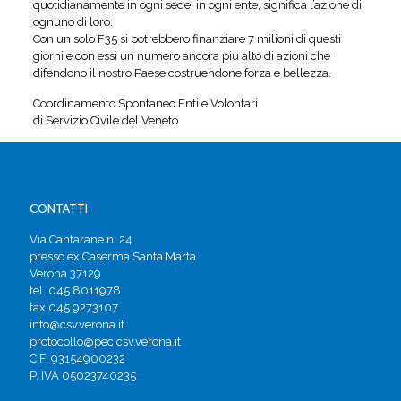
quotidianamente in ogni sede, in ogni ente, significa l’azione di
ognuno di loro.
Con un solo F35 si potrebbero finanziare 7 milioni di questi
giorni e con essi un numero ancora più alto di azioni che
difendono il nostro Paese costruendone forza e bellezza.
Coordinamento Spontaneo Enti e Volontari
di Servizio Civile del Veneto
CONTATTI
Via Cantarane n. 24
presso ex Caserma Santa Marta
Verona 37129
tel. 045 8011978
fax 045 9273107
info@csv.verona.it
protocollo@pec.csv.verona.it
C.F. 93154900232
P. IVA 05023740235