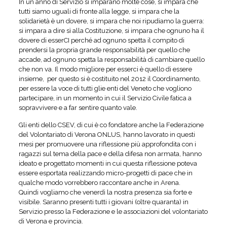
In un anno di Servizio si imparano molte cose, si impara che
tutti siamo uguali di fronte alla legge, si impara che la
solidarietà è un dovere, si impara che noi ripudiamo la guerra:
si impara a dire sì alla Costituzione, si impara che ognuno ha il
dovere di esserCI perché ad ognuno spetta il compito di
prendersi la propria grande responsabilità per quello che
accade, ad ognuno spetta la responsabilità di cambiare quello
che non va. Il modo migliore per esserci è quello di essere
insieme, per questo si è costituito nel 2012 il Coordinamento,
per essere la voce di tutti glie enti del Veneto che vogliono
partecipare, in un momento in cui il Servizio Civile fatica a
sopravvivere e a far sentire quanto vale.
Gli enti dello CSEV, di cui è co fondatore anche la Federazione
del Volontariato di Verona ONLUS, hanno lavorato in questi
mesi per promuovere una riflessione più approfondita con i
ragazzi sul tema della pace e della difesa non armata, hanno
ideato e progettato momenti in cui questa riflessione poteva
essere esportata realizzando micro-progetti di pace che in
qualche modo vorrebbero raccontare anche in Arena.
Quindi vogliamo che venerdì la nostra presenza sia forte e
visibile. Saranno presenti tutti i giovani (oltre quaranta) in
Servizio presso la Federazione e le associazioni del volontariato
di Verona e provincia.