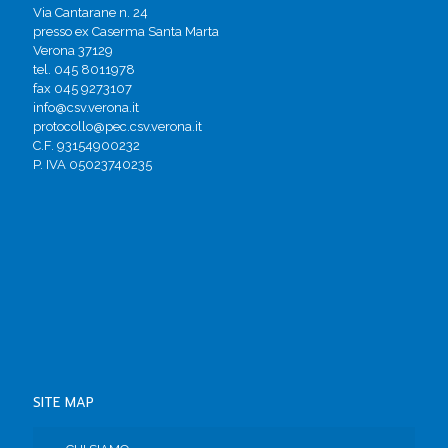
Via Cantarane n. 24
presso ex Caserma Santa Marta
Verona 37129
tel. 045 8011978
fax 045 9273107
info@csv.verona.it
protocollo@pec.csv.verona.it
C.F. 93154900232
P. IVA 05023740235
SITE MAP