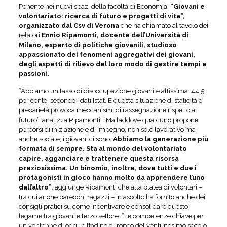
Ponente nei nuovi spazi della facoltà di Economia,
“Giovani e
volontariato: ricerca di futuro e progetti di vita”,
organizzato dal Csv di Verona
che ha chiamato al tavolo dei
relatori
Ennio Ripamonti, docente dell’Università di
Milano, esperto di politiche giovanili, studioso
appassionato dei fenomeni aggregativi dei giovani,
degli aspetti di rilievo del loro modo di gestire tempi e
passioni.
“Abbiamo un tasso di disoccupazione giovanile altissima: 44,5
per cento, secondo i dati Istat. E questa situazione di staticità e
precarietà provoca meccanismi di rassegnazione rispetto al
futuro”, analizza Ripamonti. “Ma laddove qualcuno propone
percorsi di iniziazione e di impegno, non solo lavorativo ma
anche sociale, i giovani ci sono.
Abbiamo la generazione più
formata di sempre. Sta al mondo del volontariato
capire, agganciare e trattenere questa risorsa
preziosissima. Un binomio, inoltre, dove tutti e due i
protagonisti in gioco hanno molto da apprendere l’uno
dall’altro”
, aggiunge Ripamonti che alla platea di volontari –
tra cui anche parecchi ragazzi – in ascolto ha fornito anche dei
consigli pratici su come incentivare e consolidare questo
legame tra giovani e terzo settore. “Le competenze chiave per
un ventenne di oggi, cittadino europeo del ventunesimo secolo,