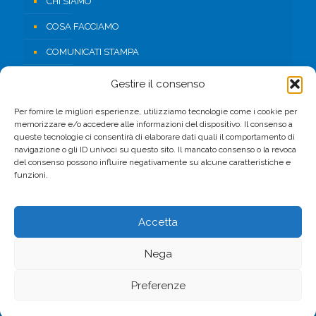
CHI SIAMO
COSA FACCIAMO
COMUNICATI STAMPA
RISORSE
Gestire il consenso
CONTATTI
Per fornire le migliori esperienze, utilizziamo tecnologie come i cookie per
memorizzare e/o accedere alle informazioni del dispositivo. Il consenso a
AREA RISERVATA
queste tecnologie ci consentirà di elaborare dati quali il comportamento di
navigazione o gli ID univoci su questo sito. Il mancato consenso o la revoca
del consenso possono influire negativamente su alcune caratteristiche e
FACEBOOK
funzioni.
Accetta
Nega
© 2017 CSV. All Rights Reserved. -
Privacy Policy
Preferenze