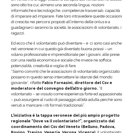
sono otto tra cui; almeno una seconda lingua, nozioni
informatiche e tecnologiche, competenze trasversali, capacità
di imparare ad imparare. Fate loro intravedere queste occasioni
di crescita nei percorsi proposti all’interno delle onlus e a
guadagnarci saranno la società, le associazioni di volontariato, i
ragazzi.
Ed ecco che il volontariato può diventare – e ci sono casi anche
nel veronese in cui questo già diventato buona prassi – un
volano professionale e imprenditoriale per i giovani, alle prese
con una realtà economica e sociale che invece ne soffoca
potenzialità, creatività e voglia di fare.
“Siamo convinti che le associazioni di volontariato organizzato
possano in questo senso intercettare le istanze del mondo
giovanile”, riflette
Fabio Fornasini, direttore del Csv e
moderatore del convegno dell’altro giorno.
“Il
volontariato – se vissuto come esperienza forte ed appassionata
– può assurgere al ruolo di passaggio all’età adulta perché sono
venuti a mancare i riti formali tradizionali”.
L’iniziativa è la tappa veronese del più ampio progetto
regionale “Dove va il volontariato?”, organizzato dal
coordinamento dei Csv del Veneto (Belluno, Padova,
Rovigo, Treviso, Venezia, Verona, Vicenza).
Il volontariato,